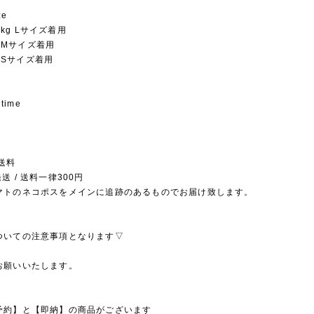
ze
.5kg Lサイズ着用
kg Mサイズ着用
kg Sサイズ着用
 time
送料
送 / 送料一律300円
マトのネコポスをメインに追跡のあるものでお届け致します。
ついての注意事項となります▽
お願いいたします。
予約】と【即納】の商品がございます