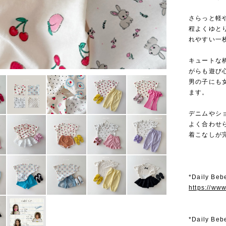
さらっと軽
程よくゆと
れやすい一
キュートな
がらも遊び
男の子にも
ます。
デニムやシ
よく合わせ
着こなしが
*Daily 
https://ww
*Daily