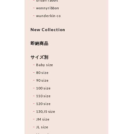
urban rabbit
wonnyribbon
wunderkin co
New Collection
即納商品
サイズ別
Baby size
80 size
90 size
100 size
110 size
120 size
130,JS size
JM size
JL size