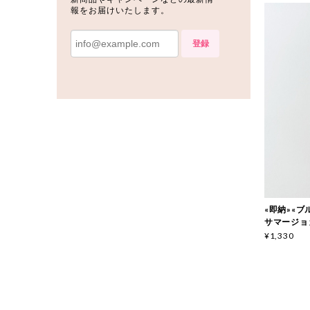
報をお届けいたします。
登録
«即納»«ブルー
サマージョガ
¥1,330