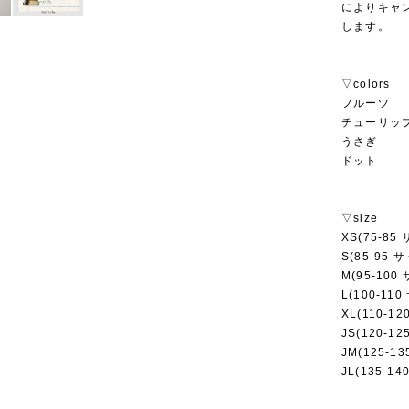
によりキャ
します。
▽colors
フルーツ
チューリッ
うさぎ
ドット
▽size
XS(75-85
S(85-95 
M(95-100
L(100-11
XL(110-1
JS(120-1
JM(125-1
JL(135-1