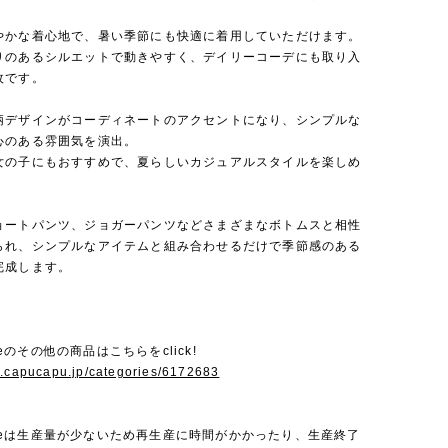
やかな着心地で、暑い季節にも快適に着用していただけます。
りのあるシルエットで動きやすく、デイリーコーデにも取り入
枚です。
柄デザインがコーディネートのアクセントになり、シンプルな
心のある雰囲気を演出。
女の子にもおすすめで、夏らしいカジュアルスタイルを楽しめ
ョートパンツ、ジョガーパンツなどさまざまなボトムスと相性
られ、シンプルなアイテムと組み合わせるだけで季節感のある
完成します。
Bebeのその他の商品はこちらをclick!
w.capucapu.jp/categories/6172683
 Bebeは生産量が少ないため再生産に時間がかかったり、生産終了