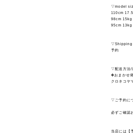
▽model si
110cm 17
98cm 15
95cm 13
▽Shipping
予約
▽配送方法/
✤おまかせ発
クロネコヤ
▽ご予約に
必ずご確認
当店には【