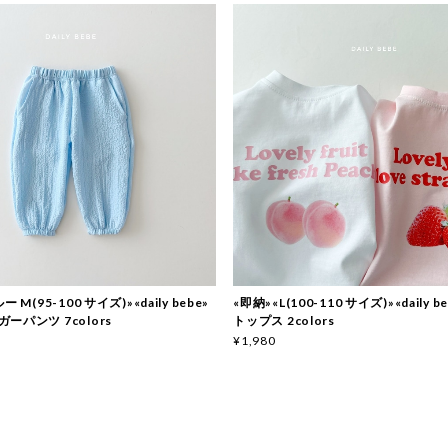
 M(95-100 サイズ)»«daily bebe»
«即納»«L(100-110 サイズ)»«daily 
ーパンツ 7colors
トップス 2colors
¥1,980