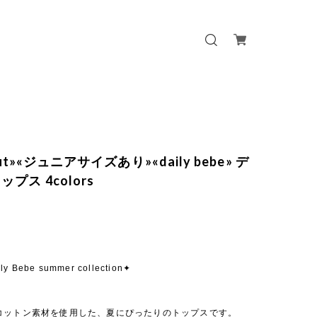
out»«ジュニアサイズあり»«daily bebe» デ
プス 4colors
ly Bebe summer collection✦
コットン素材を使用した、夏にぴったりのトップスです。