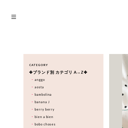
CATEGORY
✤ブランド別 カテゴリ A→Z✤
anggo
aosta
bambolina
banana J
berry berry
bien a bien
bobo choses