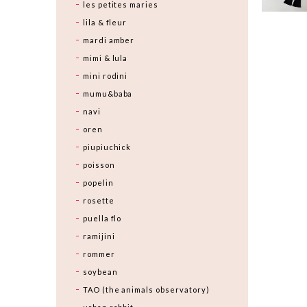
les petites maries
lila & fleur
mardi amber
mimi & lula
mini rodini
mumu&baba
navi
oren
piupiuchick
poisson
popelin
rosette
puella flo
ramijini
rommer
soybean
TAO (the animals observatory)