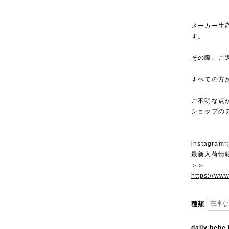
メーカー生
す。
その際、ご
すべての方
ご不明な点
ショップの
instagra
最新入荷情
＞＞
https://ww
種類
daily bebe 