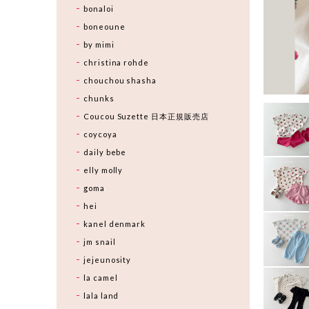
bonaloi
boneoune
by mimi
christina rohde
chouchou shasha
chunks
Coucou Suzette 日本正規販売店
coycoya
daily bebe
elly molly
goma
hei
kanel denmark
jm snail
jejeunosity
la camel
lala land