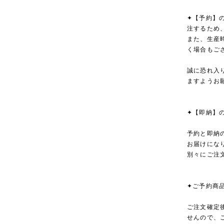
✦【予約】
注するため
また、生産
く場合もご
誠に恐れ入
ますようお
✦【即納】
予約と即納
お届けにな
別々にご注
✦ご予約商
ご注文確定
せんので、