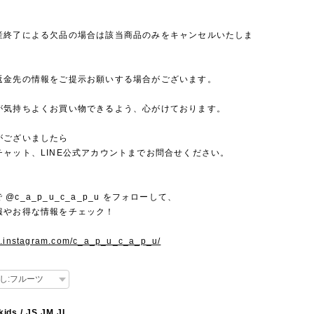
産終了による欠品の場合は該当商品のみをキャンセルいたしま
返金先の情報をご提示お願いする場合がございます。
が気持ちよくお買い物できるよう、心がけております。
がございましたら
チャット、LINE公式アカウントまでお問合せください。
mで @c_a_p_u_c_a_p_u をフォローして、
報やお得な情報をチェック！
w.instagram.com/c_a_p_u_c_a_p_u/
kids / JS JM JL