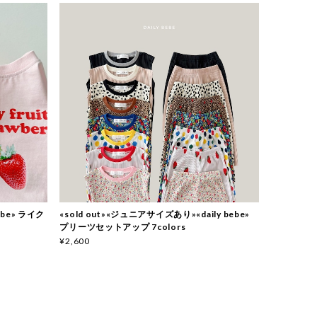
bebe» ライク
«sold out»«ジュニアサイズあり»«daily bebe»
プリーツセットアップ 7colors
¥2,600