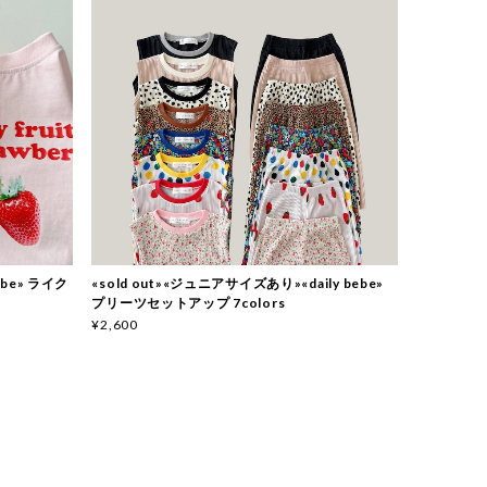
bebe» ライク
«sold out»«ジュニアサイズあり»«daily bebe»
プリーツセットアップ 7colors
¥2,600