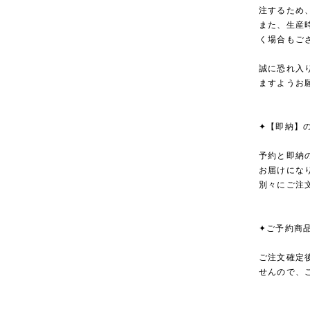
注するため
また、生産
く場合もご
誠に恐れ入
ますようお
✦【即納】
予約と即納
お届けにな
別々にご注
✦ご予約商
ご注文確定
せんので、