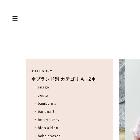
CATEGORY
✤ブランド別 カテゴリ A→Z✤
anggo
aosta
bambolina
banana J
berry berry
bien a bien
bobo choses