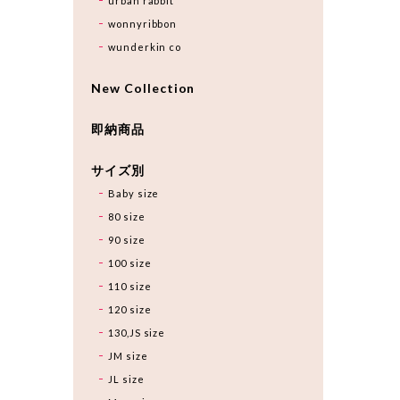
urban rabbit
wonnyribbon
wunderkin co
New Collection
即納商品
サイズ別
Baby size
80 size
90 size
100 size
110 size
120 size
130,JS size
JM size
JL size