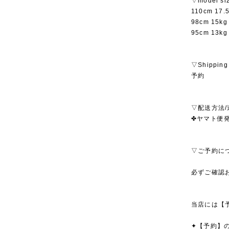
▽model si
110cm 17
98cm 15
95cm 13
▽Shipping
予約
▽配送方法/
✤ヤマト便発
▽ご予約に
必ずご確認
当店には【
✦【予約】