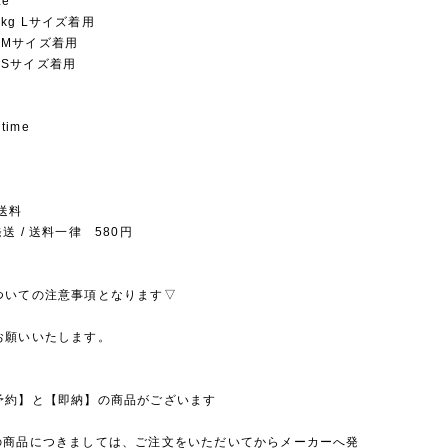
ze
.5kg Lサイズ着用
kg Mサイズ着用
kg Sサイズ着用
 time
送料
送 / 送料一律 580円
ついての注意事項となります▽
お願いいたします。
予約】と【即納】の商品がございます
の商品につきましては、ご注文をいただいてからメーカーへ発