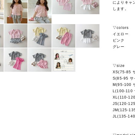
によりキャ
します。
▽colors
イエロー
ピンク
グレー
▽size
XS(75-85
S(85-95 
M(95-100
L(100-11
XL(110-1
JS(120-1
JM(125-1
JL(135-1