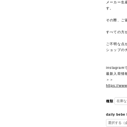
メーカー生
す。
その際、ご
すべての方
ご不明な点
ショップの
instagra
最新入荷情
＞＞
https://ww
種類
daily bebe 