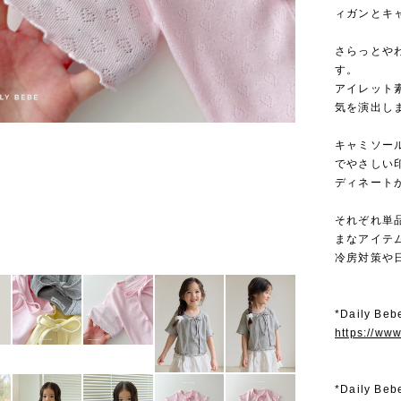
ィガンとキ
さらっとや
す。
アイレット
気を演出し
キャミソー
でやさしい
ディネート
それぞれ単
まなアイテ
冷房対策や
*Daily 
https://ww
*Daily