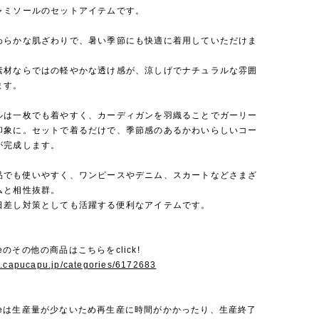
ャミソールのセットアイテムです。
わらかな肌ざわりで、暑い季節にも快適に着用していただけま
素材ならではの軽やかな透け感が、涼しげでナチュラルな雰囲
ます。
ルは一枚でも着やすく、カーディガンを羽織ることでガーリー
印象に。セットで着るだけで、季節感のあるかわいらしいコー
が完成します。
品でも使いやすく、ワンピースやデニム、スカートなどさまざ
ムと相性抜群。
日差し対策としても活躍する便利なアイテムです。
Bebeのその他の商品はこちらをclick!
w.capucapu.jp/categories/6172683
 Bebeは生産量が少ないため再生産に時間がかかったり、生産終了