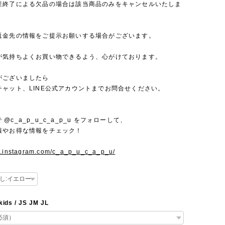
産終了による欠品の場合は該当商品のみをキャンセルいたしま
返金先の情報をご提示お願いする場合がございます。
が気持ちよくお買い物できるよう、心がけております。
がございましたら
チャット、LINE公式アカウントまでお問合せください。
mで @c_a_p_u_c_a_p_u をフォローして、
報やお得な情報をチェック！
w.instagram.com/c_a_p_u_c_a_p_u/
kids / JS JM JL