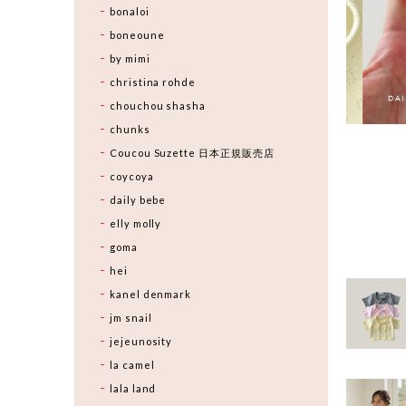
bonaloi
boneoune
by mimi
christina rohde
chouchou shasha
chunks
Coucou Suzette 日本正規販売店
coycoya
daily bebe
elly molly
goma
hei
kanel denmark
jm snail
jejeunosity
la camel
lala land