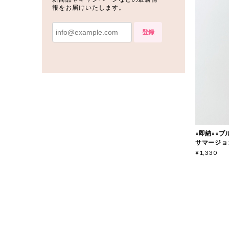
報をお届けいたします。
登録
«即納»«ブルー
サマージョガ
¥1,330