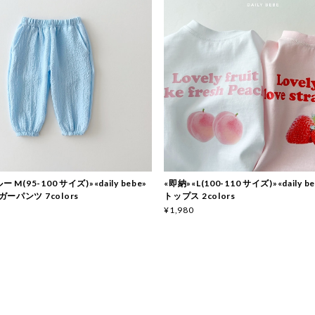
 M(95-100 サイズ)»«daily bebe»
«即納»«L(100-110 サイズ)»«daily 
ーパンツ 7colors
トップス 2colors
¥1,980