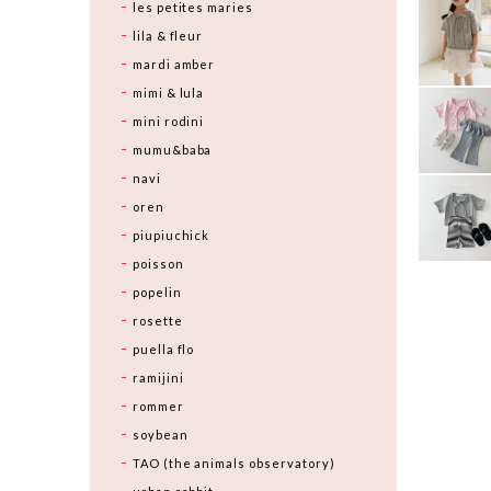
les petites maries
lila & fleur
mardi amber
mimi & lula
mini rodini
mumu&baba
navi
oren
piupiuchick
poisson
popelin
rosette
puella flo
ramijini
rommer
soybean
TAO (the animals observatory)