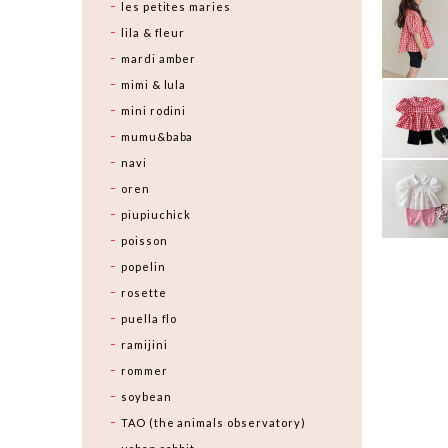
les petites maries
lila & fleur
mardi amber
mimi & lula
mini rodini
mumu&baba
navi
oren
piupiuchick
poisson
popelin
rosette
puella flo
ramijini
rommer
soybean
TAO (the animals observatory)