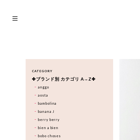
CATEGORY
✤ブランド別 カテゴリ A→Z✤
anggo
aosta
bambolina
banana J
berry berry
bien a bien
bobo choses