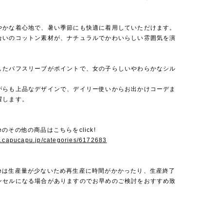
やかな着心地で、暑い季節にも快適に着用していただけます。
合いのコットン素材が、ナチュラルでかわいらしい雰囲気を演
したパフスリーブがポイントで、女の子らしいやわらかなシル
がらも上品なデザインで、デイリー使いからお出かけコーデま
躍します。
Bebeのその他の商品はこちらをclick!
w.capucapu.jp/categories/6172683
 Bebeは生産量が少ないため再生産に時間がかかったり、生産終了
ンセルになる場合がありますのでお早めのご検討をおすすめ致