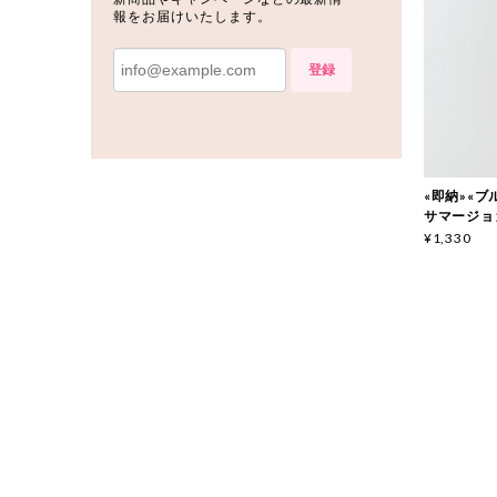
報をお届けいたします。
登録
«即納»«ブルー
サマージョガ
¥1,330