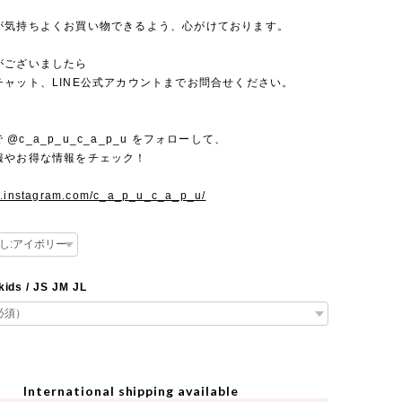
が気持ちよくお買い物できるよう、心がけております。
がございましたら
チャット、LINE公式アカウントまでお問合せください。
mで @c_a_p_u_c_a_p_u をフォローして、
報やお得な情報をチェック！
w.instagram.com/c_a_p_u_c_a_p_u/
kids / JS JM JL
International shipping available