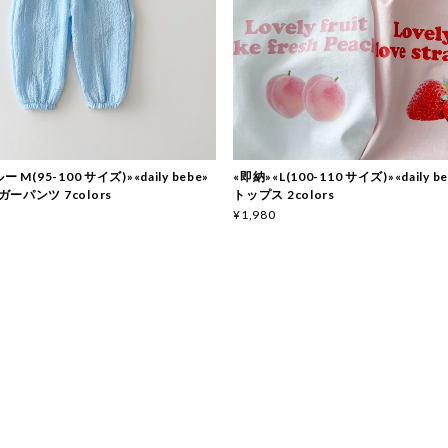
 M(95-100 サイズ)»«daily bebe»
«即納»«L(100-110 サイズ)»«daily 
ーパンツ 7colors
トップス 2colors
¥1,980