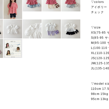
▽colors
アイボリー
チェック
▽size
XS(75-85
S(85-95 
M(95-100
L(100-11
XL(110-1
JS(120-1
JM(125-1
JL(135-1
▽model si
110cm 17
98cm 15
95cm 13