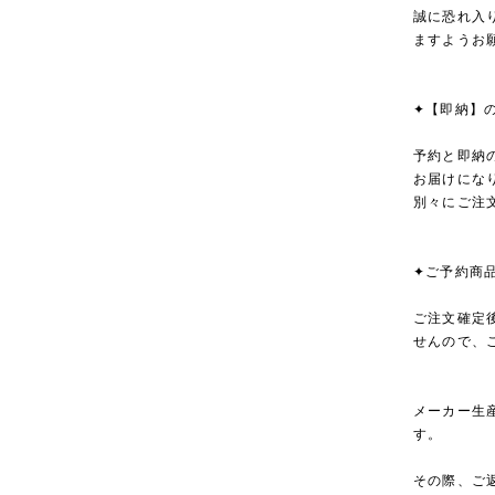
誠に恐れ入
ますようお
✦【即納】
予約と即納
お届けにな
別々にご注
✦ご予約商
ご注文確定
せんので、
メーカー生
す。
その際、ご