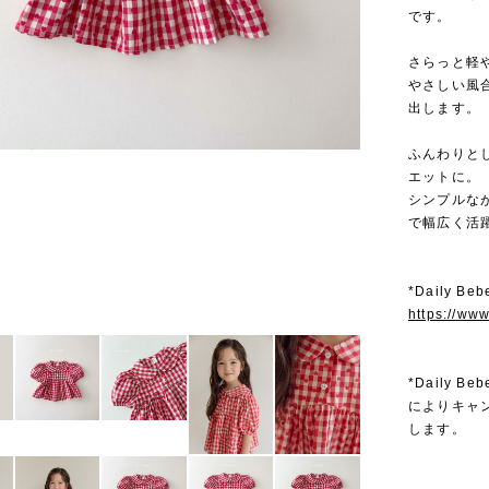
です。
さらっと軽
やさしい風
出します。
ふんわりと
エットに。
シンプルな
で幅広く活
*Daily 
https://ww
*Daily
によりキャ
します。