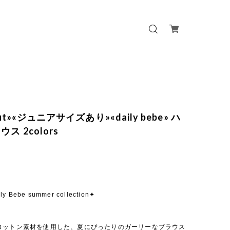
out»«ジュニアサイズあり»«daily bebe» ハ
ス 2colors
ly Bebe summer collection✦
コットン素材を使用した、夏にぴったりのガーリーなブラウス