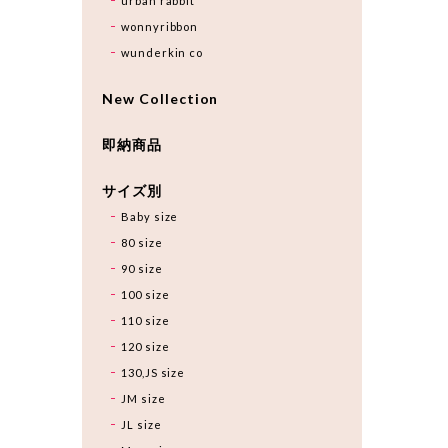
urban rabbit
wonnyribbon
wunderkin co
New Collection
即納商品
サイズ別
Baby size
80 size
90 size
100 size
110 size
120 size
130,JS size
JM size
JL size