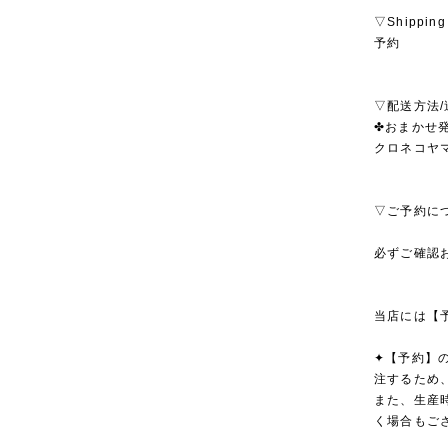
▽Shipping
予約
▽配送方法/
✤おまかせ発
クロネコヤ
▽ご予約に
必ずご確認
当店には【
✦【予約】
注するため
また、生産
く場合もご