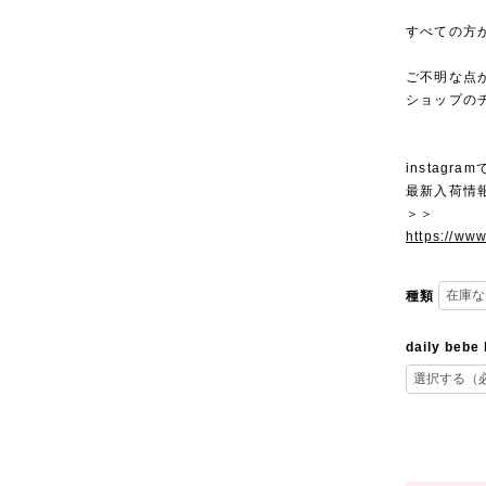
すべての方
ご不明な点
ショップの
instagra
最新入荷情
＞＞
https://ww
種類
daily bebe 