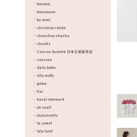
bonaloi
boneoune
by mimi
christina rohde
chouchou shasha
chunks
Coucou Suzette 日本正規販売店
coycoya
daily bebe
elly molly
goma
hei
kanel denmark
jm snail
jejeunosity
la camel
lala land