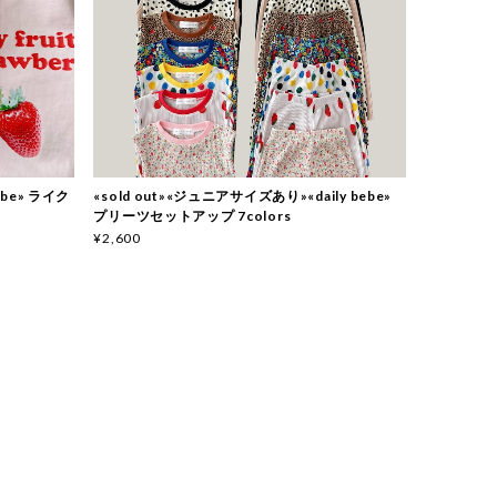
bebe» ライク
«sold out»«ジュニアサイズあり»«daily bebe»
プリーツセットアップ 7colors
¥2,600