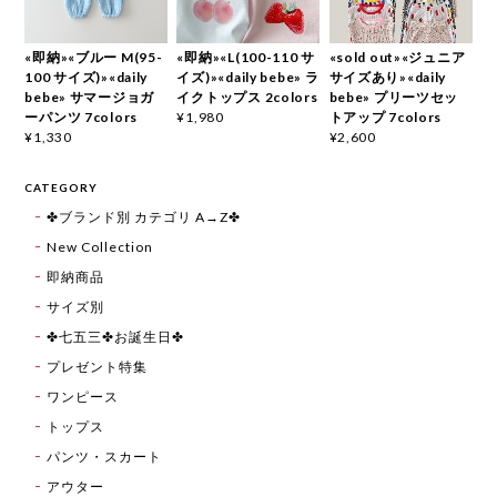
«即納»«ブルー M(95-
«即納»«L(100-110 サ
«sold out»«ジュニア
100 サイズ)»«daily
イズ)»«daily bebe» ラ
サイズあり»«daily
bebe» サマージョガ
イクトップス 2colors
bebe» プリーツセッ
ーパンツ 7colors
トアップ 7colors
¥1,980
¥1,330
¥2,600
CATEGORY
✤ブランド別 カテゴリ A→Z✤
New Collection
即納商品
サイズ別
✤七五三✤お誕生日✤
プレゼント特集
ワンピース
トップス
パンツ・スカート
アウター