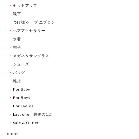
セットアップ
靴下
つけ襟 ケープ エプロン
ヘアアクセサリー
水着
帽子
メガネ＆サングラス
シューズ
バッグ
雑貨
For Baby
For Boys
For Ladies
Last one 最後の1点
Sale & Outlet
GUIDE