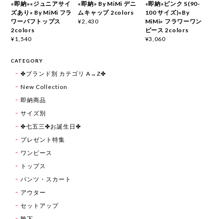
«即納»«ジュニアサイ
«即納» By MiMi デニ
«即納»ピンク S(90-
ズあり» By MiMi フラ
ムキャップ 2colors
100 サイズ)«By
ワーパフトップス
MiMi» フラワーワン
¥2,430
2colors
ピース 2colors
¥1,540
¥3,060
CATEGORY
✤ブランド別 カテゴリ A→Z✤
New Collection
即納商品
サイズ別
✤七五三✤お誕生日✤
プレゼント特集
ワンピース
トップス
パンツ・スカート
アウター
セットアップ
靴下