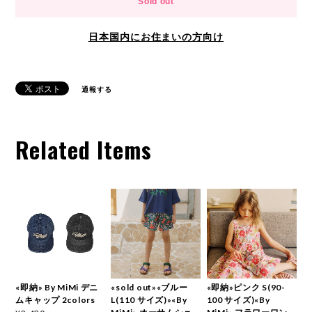
Sold out
日本国内にお住まいの方向け
通報する
Related Items
«即納» By MiMi デニ
«sold out»«ブルー
«即納»ピンク S(90-
ムキャップ 2colors
L(110 サイズ)»«By
100 サイズ)«By