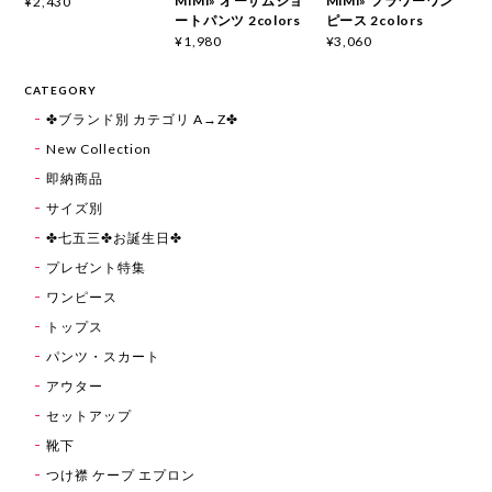
MiMi» オーサムショ
MiMi» フラワーワン
¥2,430
ートパンツ 2colors
ピース 2colors
¥1,980
¥3,060
CATEGORY
✤ブランド別 カテゴリ A→Z✤
New Collection
即納商品
サイズ別
✤七五三✤お誕生日✤
プレゼント特集
ワンピース
トップス
パンツ・スカート
アウター
セットアップ
靴下
つけ襟 ケープ エプロン