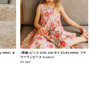
y MiMi» オ
«即納»ピンク S(90-100 サイズ)«By MiMi» フラ
ワーワンピース 2colors
¥3,060