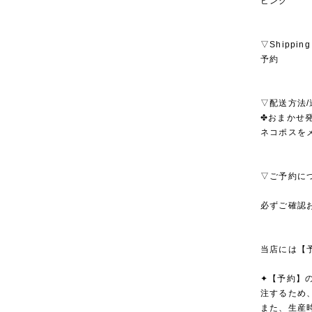
ピンク
▽Shipping
予約
▽配送方法/
✤おまかせ発
ネコポスを
▽ご予約に
必ずご確認
当店には【
✦【予約】
注するため
また、生産