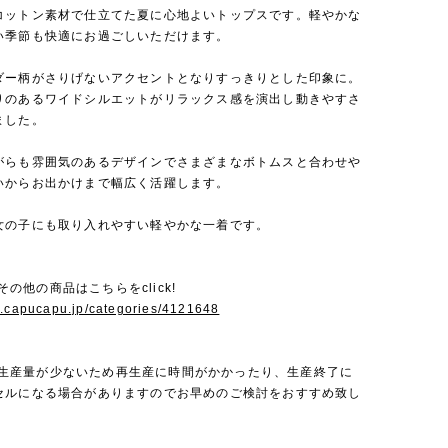
コットン素材で仕立てた夏に心地よいトップスです。軽やかな
い季節も快適にお過ごしいただけます。
ダー柄がさりげないアクセントとなりすっきりとした印象に。
りのあるワイドシルエットがリラックス感を演出し動きやすさ
ました。
がらも雰囲気のあるデザインでさまざまなボトムスと合わせや
いからお出かけまで幅広く活躍します。
女の子にも取り入れやすい軽やかな一着です。
iのその他の商品はこちらをclick!
w.capucapu.jp/categories/4121648
Miは生産量が少ないため再生産に時間がかかったり、生産終了に
セルになる場合がありますのでお早めのご検討をおすすめ致し