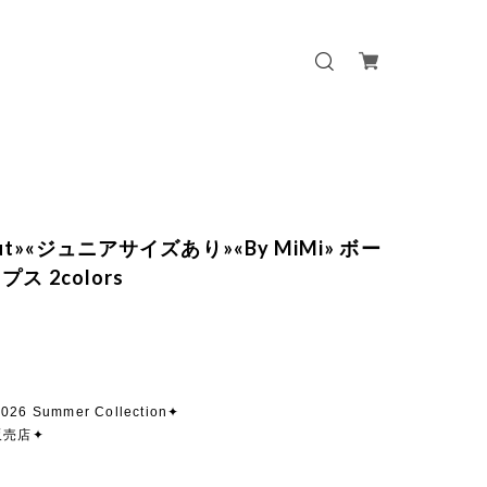
 out»«ジュニアサイズあり»«By MiMi» ボー
ス 2colors
2026 Summer Collection✦
販売店✦