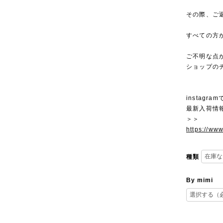
その際、ご
すべての方
ご不明な点
ショップの
instagra
最新入荷情
＞＞
https://ww
種類
By mimi