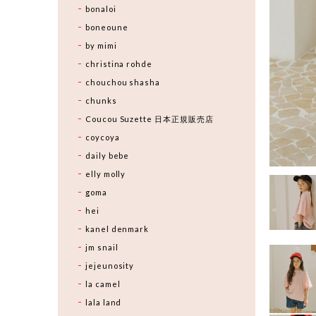
bonaloi
boneoune
by mimi
christina rohde
chouchou shasha
chunks
Coucou Suzette 日本正規販売店
coycoya
daily bebe
elly molly
goma
hei
kanel denmark
jm snail
jejeunosity
la camel
lala land