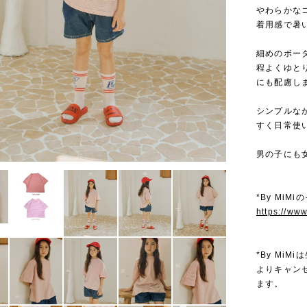
やわらかな
着用感で暑
細めのボー
程よくゆと
にも配慮し
シンプルな
すく日常使
男の子にも
*By MiM
https://ww
*By Mi
よりキャン
ます。