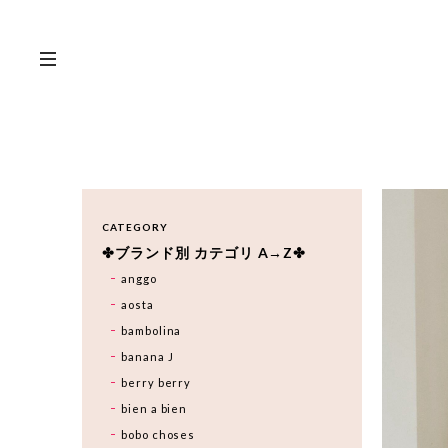
CATEGORY
✤ブランド別 カテゴリ A→Z✤
anggo
aosta
bambolina
banana J
berry berry
bien a bien
bobo choses