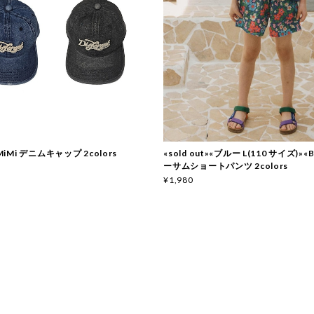
 MiMi デニムキャップ 2colors
«sold out»«ブルー L(110 サイズ)»«B
ーサムショートパンツ 2colors
¥1,980