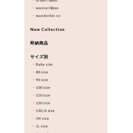
urban rabbit
wonnyribbon
wunderkin co
New Collection
即納商品
サイズ別
Baby size
80 size
90 size
100 size
110 size
120 size
130,JS size
JM size
JL size