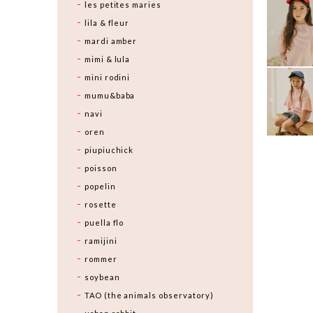
les petites maries
lila & fleur
mardi amber
mimi & lula
mini rodini
mumu&baba
navi
oren
piupiuchick
poisson
popelin
rosette
puella flo
ramijini
rommer
soybean
TAO (the animals observatory)