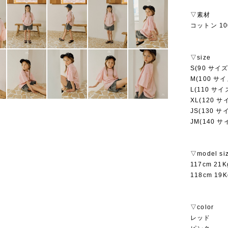
▽素材
コットン 10
▽size
S(90 サイズ
M(100 サイ
L(110 サイ
XL(120 サ
JS(130 サ
JM(140 サ
▽model si
117cm 2
118cm 1
▽color
レッド