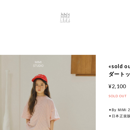
«sold
ダートップ
¥2,100
SOLD OUT
✦By MiMi 
✦日本正規