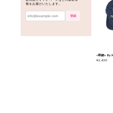
報をお届けいたします。
登録
«即納» By
¥2,430