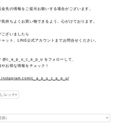
返金先の情報をご提示お願いする場合がございます。
が気持ちよくお買い物できるよう、心がけております。
がございましたら
チャット、LINE公式アカウントまでお問合せください。
mで @c_a_p_u_c_a_p_u をフォローして、
報やお得な情報をチェック！
w.instagram.com/c_a_p_u_c_a_p_u/