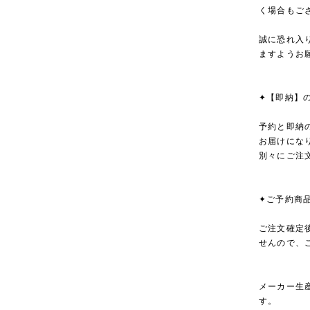
く場合もご
誠に恐れ入
ますようお
✦【即納】
予約と即納
お届けにな
別々にご注
✦ご予約商
ご注文確定
せんので、
メーカー生
す。