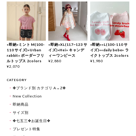
«即納»ミント M(100-
«即納»XL(117~123 サ
«即納»«L(100-110 サ
110 サイズ)«Urban
イズ)«Hei» キャンデ
イズ)»«daily bebe» ラ
rabbit» ボーダーフリ
ィーワンピース
イクトップス 2colors
ルトップス 2colors
¥2,880
¥1,980
¥2,070
CATEGORY
✤ブランド別 カテゴリ A→Z✤
New Collection
即納商品
サイズ別
✤七五三✤お誕生日✤
プレゼント特集