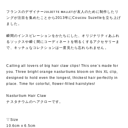
フランスのデザイナーᴊᴜʟɪᴇᴛᴛᴇ ᴍᴀʟʟᴇᴛが友人のために制作したリ
ングが注目を集めたことから2013年にCoucou Suzetteを立ち上げ
ました⁡。
⁡
瞬間のインスピレーションをかたちにした、オリジナリティあふれ
るソックスや瞬く間にコーディネートを明るくするアクセサリーま
で、キッチュなコレクションは一度見たら忘れられません⁡。
Calling all lovers of big hair claw clips! This one’s made for
you. Three bright orange nasturtiums bloom on this XL clip,
designed to hold even the longest, thickest hair perfectly in
place. Time for colorful, flower-filled hairstyles!
Nasturtium Hair Claw
ナスタチウムのヘアクローです。
▽Size
10.6cm x 6.5cm