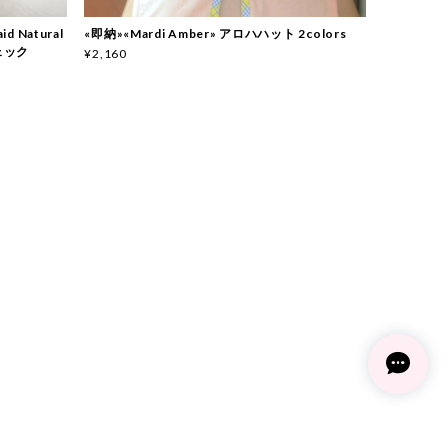
d Natural
«即納»«Mardi Amber» アロハハット 2colors
ェック
¥2,160