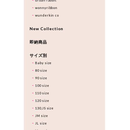
urban rabbit
wonnyribbon
wunderkin co
New Collection
即納商品
サイズ別
Baby size
80 size
90 size
100 size
110 size
120 size
130,JS size
JM size
JL size