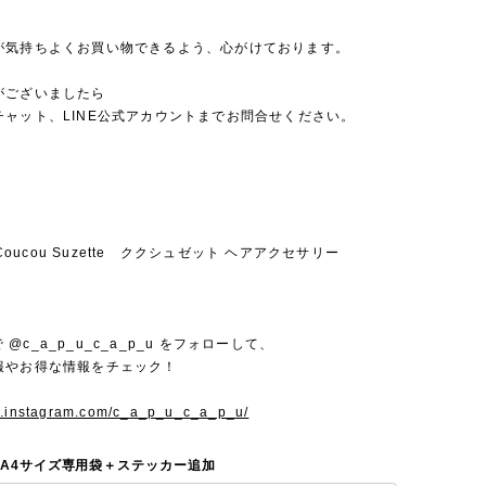
が気持ちよくお買い物できるよう、心がけております。
がございましたら
チャット、LINE公式アカウントまでお問合せください。
u Coucou Suzette ククシュゼット ヘアアクセサリー
mで @c_a_p_u_c_a_p_u をフォローして、
報やお得な情報をチェック！
w.instagram.com/c_a_p_u_c_a_p_u/
 A4サイズ専用袋＋ステッカー追加