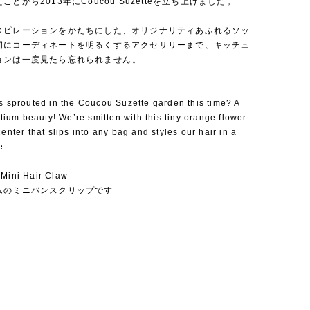
とから2013年にCoucou Suzetteを立ち上げました⁡。
スピレーションをかたちにした、オリジナリティあふれるソッ
間にコーディネートを明るくするアクセサリーまで、キッチュ
ョンは一度見たら忘れられません⁡。
s sprouted in the Coucou Suzette garden this time? A
urtium beauty! We’re smitten with this tiny orange flower
center that slips into any bag and styles our hair in a
e.
 Mini Hair Claw
ムのミニバンスクリップです