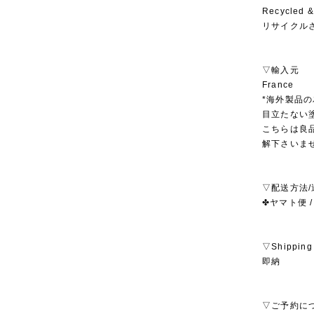
Recycled &
リサイクル
▽輸入元
France
*海外製品
目立たない
こちらは良
解下さいま
▽配送方法/
✤ヤマト便 /
▽Shipping
即納
▽ご予約に