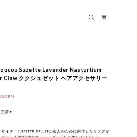
ucou Suzette Lavender Nasturtium
Hair Claw ククシュゼット ヘアアクセサリー
3%OFF)
販売店✦
ザイナーᴊᴜʟɪᴇᴛᴛᴇ ᴍᴀʟʟᴇᴛが友人のために制作したリングが