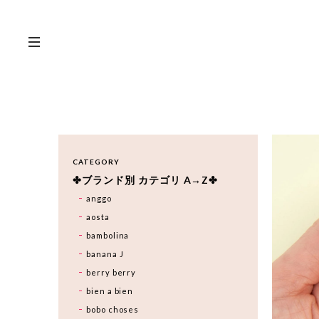
CATEGORY
✤ブランド別 カテゴリ A→Z✤
anggo
aosta
bambolina
banana J
berry berry
bien a bien
bobo choses