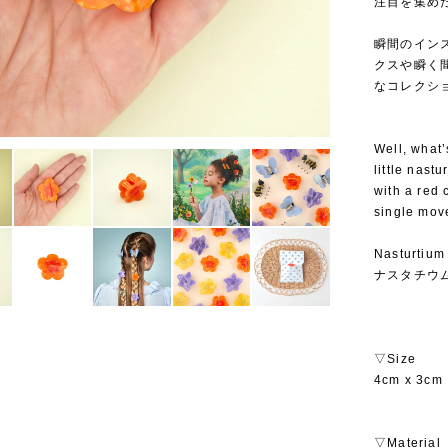
注目を集めたこ
⁡
瞬間のイン
クスや瞬く
なコレクシ
Well, what’
little nast
with a red 
single mov
Nasturtium
ナスタチウ
▽Size
4cm x 3cm
▽Material