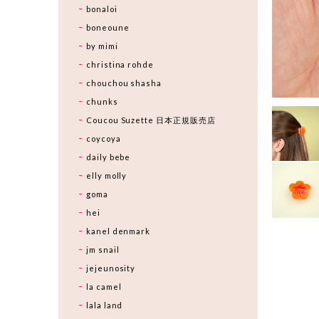
bonaloi
boneoune
by mimi
christina rohde
chouchou shasha
chunks
Coucou Suzette 日本正規販売店
coycoya
daily bebe
elly molly
goma
hei
kanel denmark
jm snail
jejeunosity
la camel
lala land