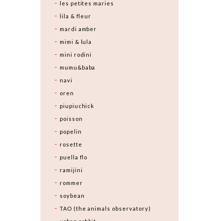
les petites maries
lila & fleur
mardi amber
mimi & lula
mini rodini
mumu&baba
navi
oren
piupiuchick
poisson
popelin
rosette
puella flo
ramijini
rommer
soybean
TAO (the animals observatory)