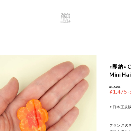
«即納» Co
Mini 
¥1,520
¥1,475
(
✦日本正規
フランスのデ