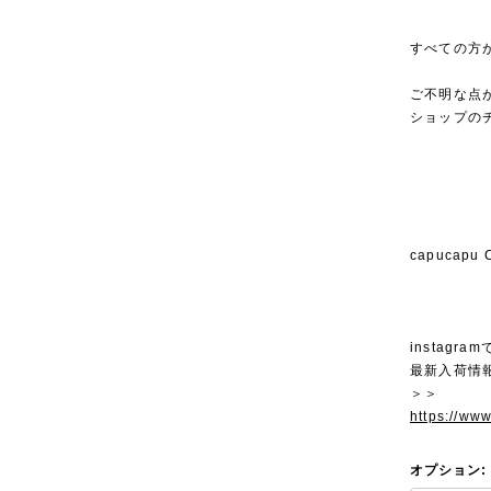
すべての方
ご不明な点
ショップの
capucap
instagra
最新入荷情
＞＞
https://ww
オプション: