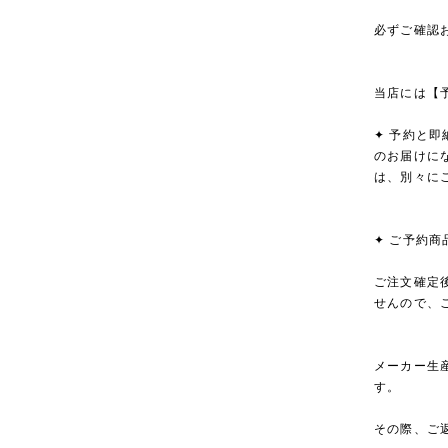
必ずご確認
当店には【
✦ 予約と
のお届けに
は、別々に
✦ ご予約
ご注文確定
せんので、
メーカー生
す。
その際、ご