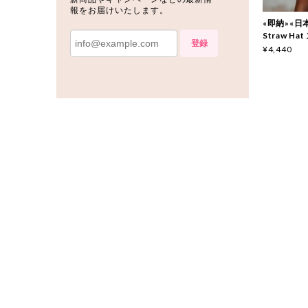
報をお届けいたします。
«即納»«日本正
Straw H
登録
¥4,440