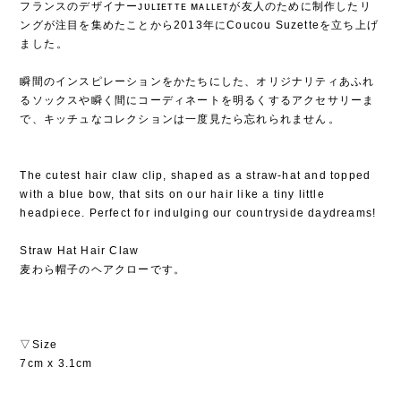
フランスのデザイナーᴊᴜʟɪᴇᴛᴛᴇ ᴍᴀʟʟᴇᴛが友人のために制作したリ
ングが注目を集めたことから2013年にCoucou Suzetteを立ち上げ
ました⁡。
⁡
瞬間のインスピレーションをかたちにした、オリジナリティあふれ
るソックスや瞬く間にコーディネートを明るくするアクセサリーま
で、キッチュなコレクションは一度見たら忘れられません⁡。
The cutest hair claw clip, shaped as a straw-hat and topped
with a blue bow, that sits on our hair like a tiny little
headpiece. Perfect for indulging our countryside daydreams!
Straw Hat Hair Claw
麦わら帽子のヘアクローです。
▽Size
7cm x 3.1cm