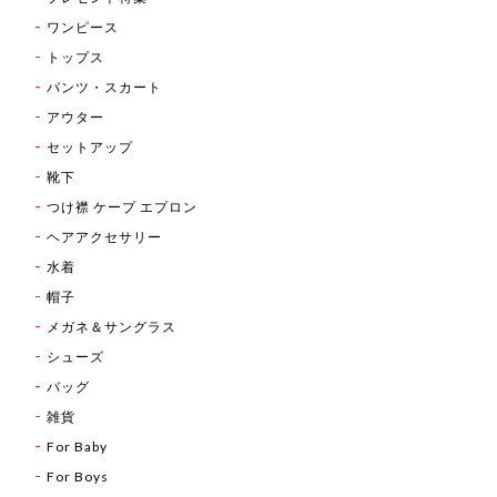
ワンピース
トップス
パンツ・スカート
アウター
セットアップ
靴下
つけ襟 ケープ エプロン
ヘアアクセサリー
水着
帽子
メガネ＆サングラス
シューズ
バッグ
雑貨
For Baby
For Boys