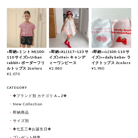
«即納»ミント M(100-
«即納»XL(117~123 サ
«即納»«L(100-110 サ
110 サイズ)«Urban
イズ)«Hei» キャンデ
イズ)»«daily bebe» ラ
rabbit» ボーダーフリ
ィーワンピース
イクトップス 2colors
ルトップス 2colors
¥2,880
¥1,980
¥2,070
CATEGORY
✤ブランド別 カテゴリ A→Z✤
New Collection
即納商品
サイズ別
✤七五三✤お誕生日✤
プレゼント特集