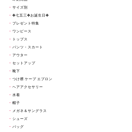
サイズ別
✤七五三✤お誕生日✤
プレゼント特集
ワンピース
トップス
パンツ・スカート
アウター
セットアップ
靴下
つけ襟 ケープ エプロン
ヘアアクセサリー
水着
帽子
メガネ＆サングラス
シューズ
バッグ