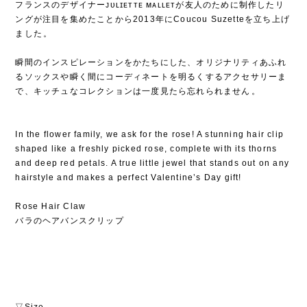
フランスのデザイナーᴊᴜʟɪᴇᴛᴛᴇ ᴍᴀʟʟᴇᴛが友人のために制作したリ
ングが注目を集めたことから2013年にCoucou Suzetteを立ち上げ
ました⁡。
⁡
瞬間のインスピレーションをかたちにした、オリジナリティあふれ
るソックスや瞬く間にコーディネートを明るくするアクセサリーま
で、キッチュなコレクションは一度見たら忘れられません⁡。
In the flower family, we ask for the rose! A stunning hair clip
shaped like a freshly picked rose, complete with its thorns
and deep red petals. A true little jewel that stands out on any
hairstyle and makes a perfect Valentine’s Day gift!
Rose Hair Claw
バラのヘアバンスクリップ
▽Size