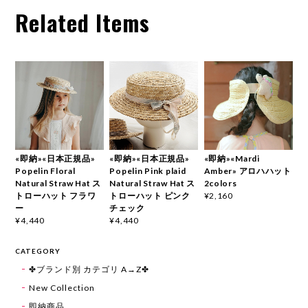
Related Items
«即納»«日本正規品»
«即納»«日本正規品»
«即納»«Mardi
Popelin Floral
Popelin Pink plaid
Amber» アロハハット
Natural Straw Hat ス
Natural Straw Hat ス
2colors
トローハット フラワ
トローハット ピンク
¥2,160
ー
チェック
¥4,440
¥4,440
CATEGORY
✤ブランド別 カテゴリ A→Z✤
New Collection
即納商品