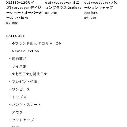
XL(110~120サイ
out»«coycoya» ミニ
out»«coycoya» バケ
ズ)«coycoya» デイジ
ョンブラウス 2colors
ーションキャップ
ーショートオーバーオ
2colors
¥3,700
ール 2colors
¥2,800
¥2,880
CATEGORY
✤ブランド別 カテゴリ A→Z✤
New Collection
即納商品
サイズ別
✤七五三✤お誕生日✤
プレゼント特集
ワンピース
トップス
パンツ・スカート
アウター
セットアップ