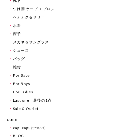
靴下
つけ襟 ケープ エプロン
ヘアアクセサリー
水着
帽子
メガネ＆サングラス
シューズ
バッグ
雑貨
For Baby
For Boys
For Ladies
Last one 最後の1点
Sale & Outlet
GUIDE
capucapuについて
BLOG