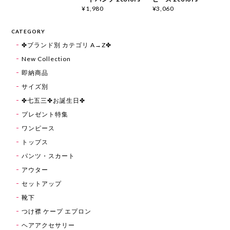
¥1,980
¥3,060
CATEGORY
✤ブランド別 カテゴリ A→Z✤
New Collection
即納商品
サイズ別
✤七五三✤お誕生日✤
プレゼント特集
ワンピース
トップス
パンツ・スカート
アウター
セットアップ
靴下
つけ襟 ケープ エプロン
ヘアアクセサリー