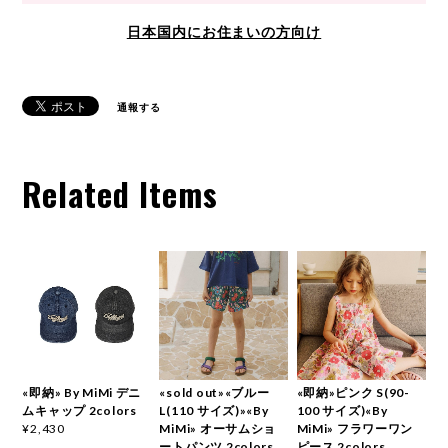
日本国内にお住まいの方向け
通報する
Related Items
«即納» By MiMi デニ
«sold out»«ブルー
«即納»ピンク S(90-
ムキャップ 2colors
L(110 サイズ)»«By
100 サイズ)«By
MiMi» オーサムショ
MiMi» フラワーワン
¥2,430
ートパンツ 2colors
ピース 2colors