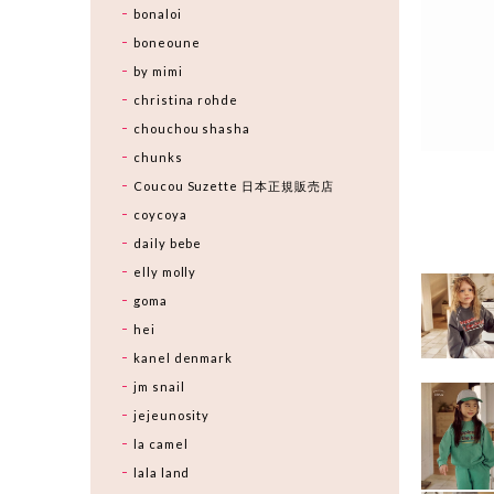
bonaloi
boneoune
by mimi
christina rohde
chouchou shasha
chunks
Coucou Suzette 日本正規販売店
coycoya
daily bebe
elly molly
goma
hei
kanel denmark
jm snail
jejeunosity
la camel
lala land