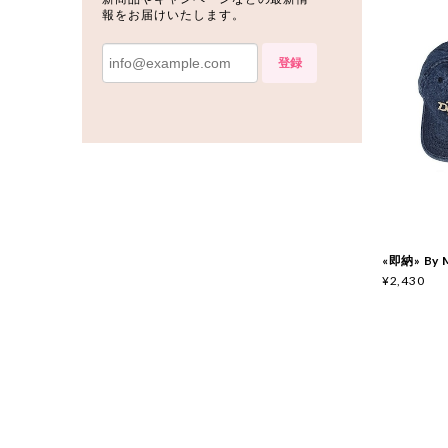
報をお届けいたします。
登録
«即納» By
¥2,430