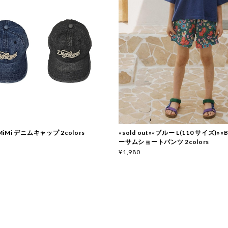
 MiMi デニムキャップ 2colors
«sold out»«ブルー L(110 サイズ)»«B
ーサムショートパンツ 2colors
¥1,980