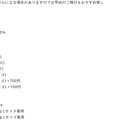
セルになる場合がありますのでお早めのご検討をおすすめ致し
0%
)
ズ)
ズ)
イズ)
イズ) +700円
イズ) +700円
ze
1Kg Lサイズ着用
1Kg Lサイズ着用