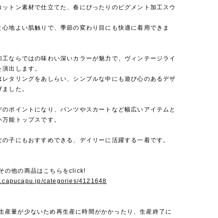
コットン素材で仕立てた、春にぴったりのピグメント加工スウ
。
と心地よい肌触りで、季節の変わり目にも快適に着用できま
加工ならではの味わい深いカラーが魅力で、ヴィンテージライ
を演出します。
はレタリングをあしらい、シンプルな中にも遊び心のあるデザ
げました。
デのポイントになり、パンツやスカートなど幅広いアイテムと
い万能トップスです。
女の子にもおすすめできる、デイリーに活躍する一着です。
iのその他の商品はこちらをclick!
w.capucapu.jp/categories/4121648
Miは生産量が少ないため再生産に時間がかかったり、生産終了に