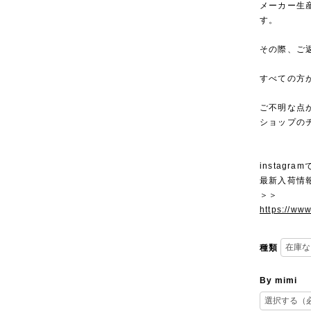
メーカー生
す。
その際、ご
すべての方
ご不明な点
ショップの
instagra
最新入荷情
＞＞
https://ww
種類
By mimi