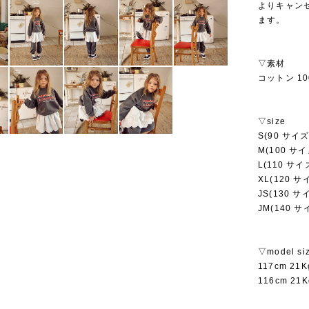
よりキャン
ます。
▽素材
コットン 10
▽size
S(90 サイズ
M(100 サイ
L(110 サイ
XL(120 サ
JS(130 サ
JM(140 サ
▽model si
117cm 2
116cm 2