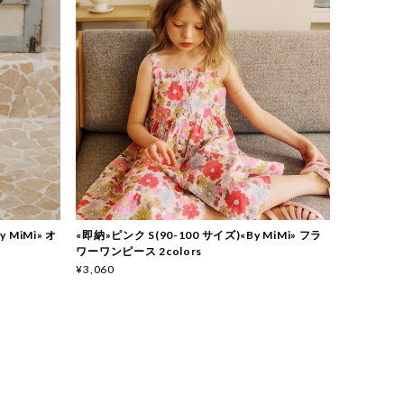
y MiMi» オ
«即納»ピンク S(90-100 サイズ)«By MiMi» フラ
ワーワンピース 2colors
¥3,060