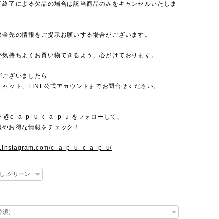
産終了による欠品の場合は該当商品のみをキャンセルいたしま
返金先の情報をご提示お願いする場合がございます。
が気持ちよくお買い物できるよう、心がけております。
がございましたら
チャット、LINE公式アカウントまでお問合せください。
mで @c_a_p_u_c_a_p_u をフォローして、
報やお得な情報をチェック！
w.instagram.com/c_a_p_u_c_a_p_u/