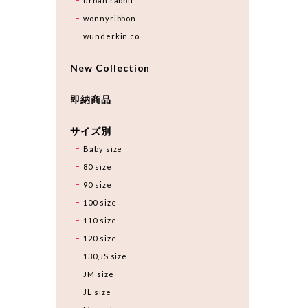
urban rabbit
wonnyribbon
wunderkin co
New Collection
即納商品
サイズ別
Baby size
80 size
90 size
100 size
110 size
120 size
130,JS size
JM size
JL size