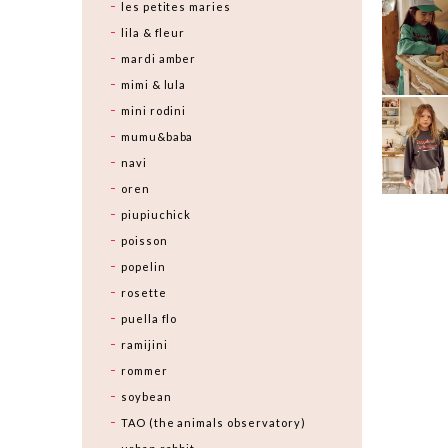
les petites maries
lila & fleur
mardi amber
mimi & lula
mini rodini
mumu&baba
navi
oren
piupiuchick
poisson
popelin
rosette
puella flo
ramijini
rommer
soybean
TAO (the animals observatory)