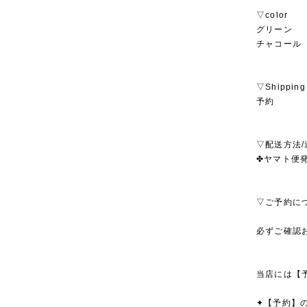
▽color
グリーン
チャコール
▽Shipping
予約
▽配送方法/
✤ヤマト便発
▽ご予約に
必ずご確認
当店には【
✦【予約】