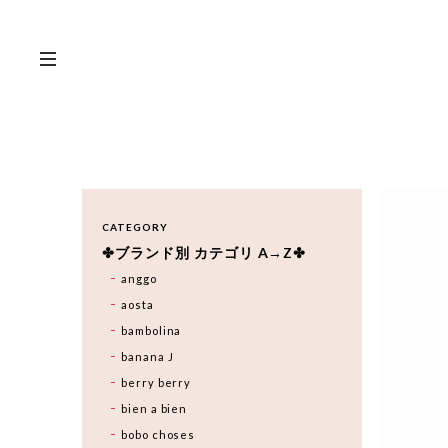
CATEGORY
✤ブランド別 カテゴリ A→Z✤
anggo
aosta
bambolina
banana J
berry berry
bien a bien
bobo choses