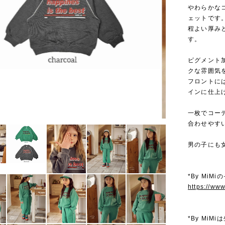
やわらかな
ェットです
程よい厚み
す。
ピグメント
クな雰囲気
フロントに
インに仕上
一枚でコー
合わせやす
男の子にも
*By MiM
https://ww
*By Mi