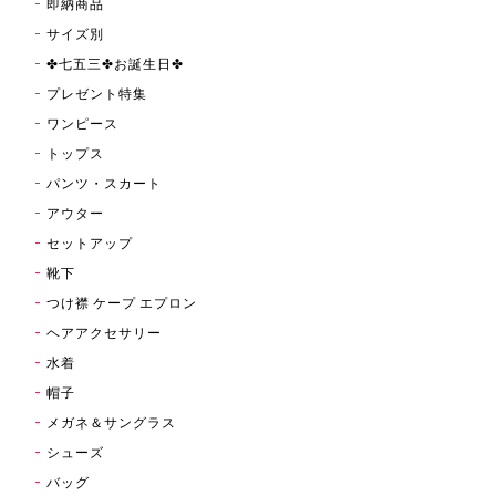
即納商品
サイズ別
✤七五三✤お誕生日✤
プレゼント特集
ワンピース
トップス
パンツ・スカート
アウター
セットアップ
靴下
つけ襟 ケープ エプロン
ヘアアクセサリー
水着
帽子
メガネ＆サングラス
シューズ
バッグ