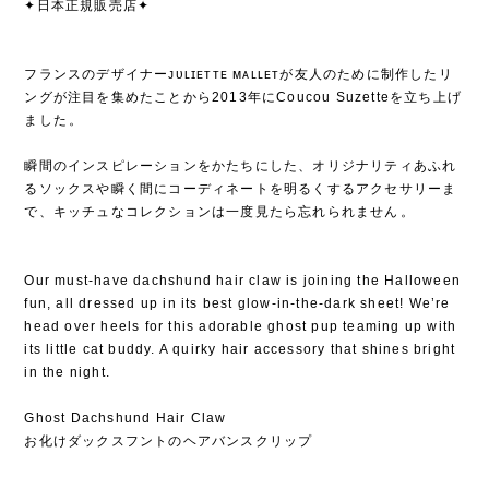
✦日本正規販売店✦
フランスのデザイナーᴊᴜʟɪᴇᴛᴛᴇ ᴍᴀʟʟᴇᴛが友人のために制作したリ
ングが注目を集めたことから2013年にCoucou Suzetteを立ち上げ
ました⁡。
⁡
瞬間のインスピレーションをかたちにした、オリジナリティあふれ
るソックスや瞬く間にコーディネートを明るくするアクセサリーま
で、キッチュなコレクションは一度見たら忘れられません⁡。
Our must-have dachshund hair claw is joining the Halloween
fun, all dressed up in its best glow-in-the-dark sheet! We’re
head over heels for this adorable ghost pup teaming up with
its little cat buddy. A quirky hair accessory that shines bright
in the night.
Ghost Dachshund Hair Claw
お化けダックスフントのヘアバンスクリップ