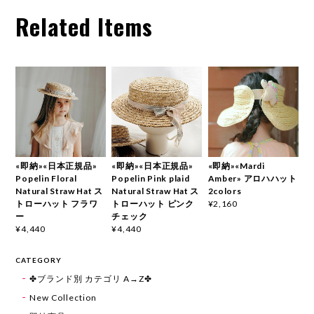
Related Items
«即納»«日本正規品»
«即納»«日本正規品»
«即納»«Mardi
Popelin Floral
Popelin Pink plaid
Amber» アロハハット
Natural Straw Hat ス
Natural Straw Hat ス
2colors
トローハット フラワ
トローハット ピンク
¥2,160
ー
チェック
¥4,440
¥4,440
CATEGORY
✤ブランド別 カテゴリ A→Z✤
New Collection