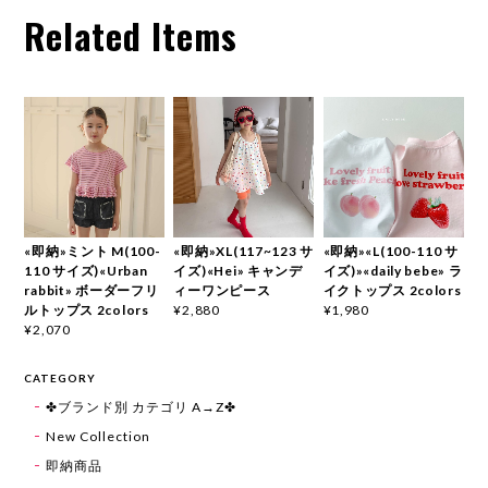
Related Items
«即納»ミント M(100-
«即納»XL(117~123 サ
«即納»«L(100-110 サ
110 サイズ)«Urban
イズ)«Hei» キャンデ
イズ)»«daily bebe» ラ
rabbit» ボーダーフリ
ィーワンピース
イクトップス 2colors
ルトップス 2colors
¥2,880
¥1,980
¥2,070
CATEGORY
✤ブランド別 カテゴリ A→Z✤
New Collection
即納商品