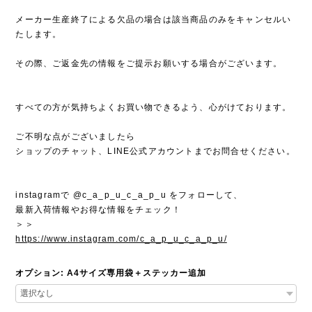
メーカー生産終了による欠品の場合は該当商品のみをキャンセルい
たします。
その際、ご返金先の情報をご提示お願いする場合がございます。
すべての方が気持ちよくお買い物できるよう、心がけております。
ご不明な点がございましたら
ショップのチャット、LINE公式アカウントまでお問合せください。
instagramで @c_a_p_u_c_a_p_u をフォローして、
最新入荷情報やお得な情報をチェック！
＞＞
https://www.instagram.com/c_a_p_u_c_a_p_u/
オプション: A4サイズ専用袋＋ステッカー追加