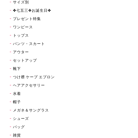
サイズ別
✤七五三✤お誕生日✤
プレゼント特集
ワンピース
トップス
パンツ・スカート
アウター
セットアップ
靴下
つけ襟 ケープ エプロン
ヘアアクセサリー
水着
帽子
メガネ＆サングラス
シューズ
バッグ
雑貨