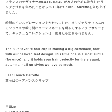
フランスのデザイナーᴊᴜʟɪᴇᴛᴛᴇ ᴍᴀʟʟᴇᴛが友人のために制作したリ
ングが注目を集めたことから2013年にCoucou Suzetteを立ち上げ
ました⁡。
⁡
瞬間のインスピレーションをかたちにした、オリジナリティあふれ
るソックスや瞬く間にコーディネートを明るくするアクセサリーま
で、キッチュなコレクションは一度見たら忘れられません⁡。
The '90s favorite hair clip is making a big comeback, now
with our beloved leaf design! This little one is almost subtle
(for once), and it holds your hair perfectly for the elegant,
autumnal half-up styles we love so much.
Leaf French Barrette
葉っぱのヘアバンスクリップ
▽Size
9.7cm x 4.5cm