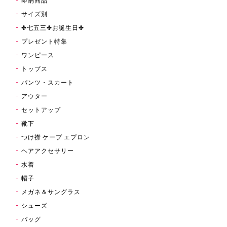
即納商品
サイズ別
✤七五三✤お誕生日✤
プレゼント特集
ワンピース
トップス
パンツ・スカート
アウター
セットアップ
靴下
つけ襟 ケープ エプロン
ヘアアクセサリー
水着
帽子
メガネ＆サングラス
シューズ
バッグ