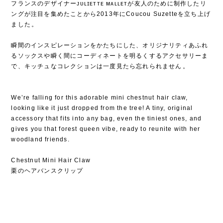
フランスのデザイナーᴊᴜʟɪᴇᴛᴛᴇ ᴍᴀʟʟᴇᴛが友人のために制作したリ
ングが注目を集めたことから2013年にCoucou Suzetteを立ち上げ
ました⁡。
⁡
瞬間のインスピレーションをかたちにした、オリジナリティあふれ
るソックスや瞬く間にコーディネートを明るくするアクセサリーま
で、キッチュなコレクションは一度見たら忘れられません⁡。
We’re falling for this adorable mini chestnut hair claw,
looking like it just dropped from the tree! A tiny, original
accessory that fits into any bag, even the tiniest ones, and
gives you that forest queen vibe, ready to reunite with her
woodland friends.
Chestnut Mini Hair Claw
栗のヘアバンスクリップ