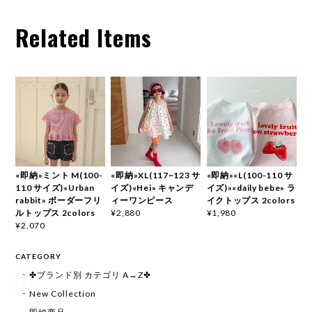
Related Items
«即納»ミント M(100-
«即納»XL(117~123 サ
«即納»«L(100-110 サ
110 サイズ)«Urban
イズ)«Hei» キャンデ
イズ)»«daily bebe» ラ
rabbit» ボーダーフリ
ィーワンピース
イクトップス 2colors
ルトップス 2colors
¥2,880
¥1,980
¥2,070
CATEGORY
✤ブランド別 カテゴリ A→Z✤
New Collection