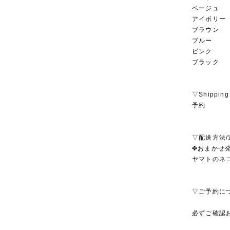
ベージュ
アイボリー
ブラウン
ブルー
ピンク
ブラック
▽Shipping
予約
▽配送方法/
✤おまかせ発
ヤマトのネ
▽ご予約に
必ずご確認