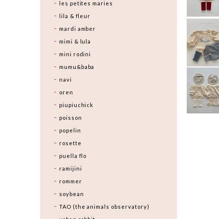
les petites maries
lila & fleur
mardi amber
mimi & lula
mini rodini
mumu&baba
navi
oren
piupiuchick
poisson
popelin
rosette
puella flo
ramijini
rommer
soybean
TAO (the animals observatory)