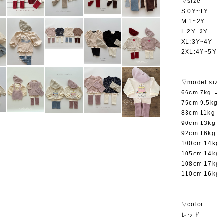
▽size
S:0Y~1Y
M:1~2Y
L:2Y~3Y
XL:3Y~4Y
2XL:4Y~5Y
▽model si
66cm 7kg
75cm 9.5
83cm 11k
90cm 13k
92cm 16k
100cm 14
105cm 14
108cm 17
110cm 16
▽color
レッド