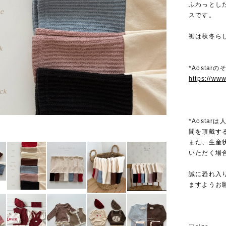
ふわっとし
スです。
裾は秋冬ら
*Aostar
https://ww
*Aosta
間を頂戴す
また、生産
いただく場
誠に恐れ入
ますようお