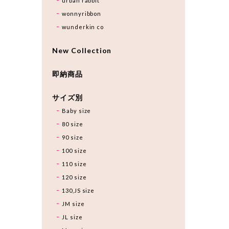
urban rabbit
wonnyribbon
wunderkin co
New Collection
即納商品
サイズ別
Baby size
80 size
90 size
100 size
110 size
120 size
130,JS size
JM size
JL size