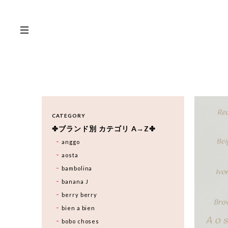
CATEGORY
✤ブランド別 カテゴリ A→Z✤
anggo
aosta
bambolina
banana J
berry berry
bien a bien
bobo choses