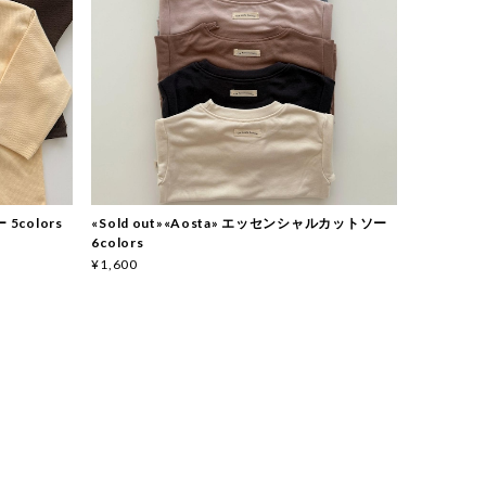
 5colors
«Sold out»«Aosta» エッセンシャルカットソー
6colors
¥1,600