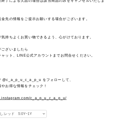
産終了による欠品の場合は該当商品のみをキャンセルいたしま
返金先の情報をご提示お願いする場合がございます。
が気持ちよくお買い物できるよう、心がけております。
がございましたら
チャット、LINE公式アカウントまでお問合せください。
mで @c_a_p_u_c_a_p_u をフォローして、
報やお得な情報をチェック！
w.instagram.com/c_a_p_u_c_a_p_u/