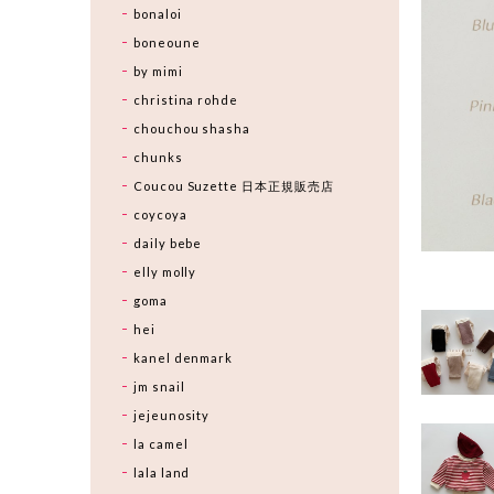
bonaloi
boneoune
by mimi
christina rohde
chouchou shasha
chunks
Coucou Suzette 日本正規販売店
coycoya
daily bebe
elly molly
goma
hei
kanel denmark
jm snail
jejeunosity
la camel
lala land