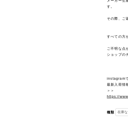
メーカー生
す。
その際、ご
すべての方
ご不明な点
ショップの
instagra
最新入荷情
＞＞
https://ww
種類