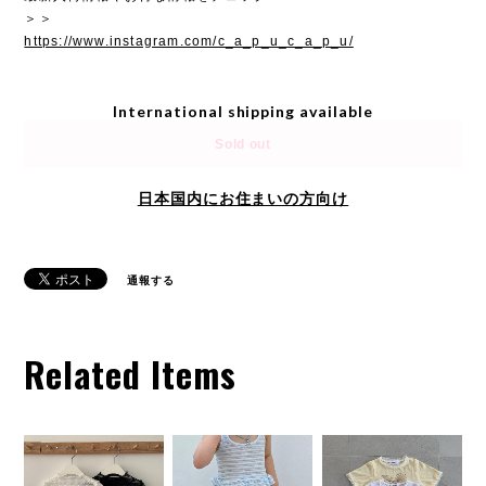
＞＞
https://www.instagram.com/c_a_p_u_c_a_p_u/
International shipping available
Sold out
日本国内にお住まいの方向け
通報する
Related Items