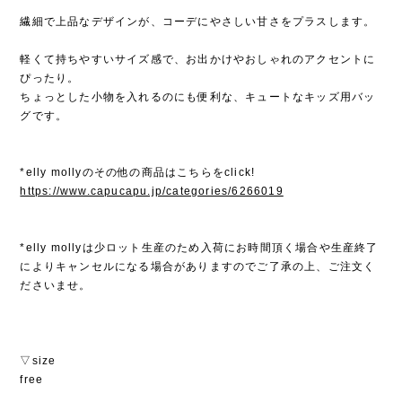
繊細で上品なデザインが、コーデにやさしい甘さをプラスします。
軽くて持ちやすいサイズ感で、お出かけやおしゃれのアクセントに
ぴったり。
ちょっとした小物を入れるのにも便利な、キュートなキッズ用バッ
グです。
*elly mollyのその他の商品はこちらをclick!
https://www.capucapu.jp/categories/6266019
*elly mollyは少ロット生産のため入荷にお時間頂く場合や生産終了
によりキャンセルになる場合がありますのでご了承の上、ご注文く
ださいませ。
▽size
free