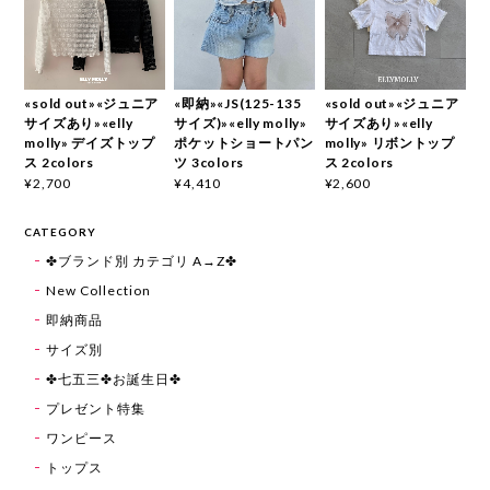
«sold out»«ジュニア
«即納»«JS(125-135
«sold out»«ジュニア
サイズあり»«elly
サイズ)»«elly molly»
サイズあり»«elly
molly» デイズトップ
ポケットショートパン
molly» リボントップ
ス 2colors
ツ 3colors
ス 2colors
¥2,700
¥4,410
¥2,600
CATEGORY
✤ブランド別 カテゴリ A→Z✤
New Collection
即納商品
サイズ別
✤七五三✤お誕生日✤
プレゼント特集
ワンピース
トップス