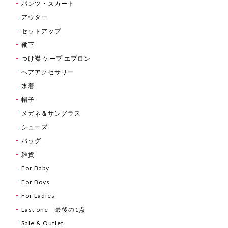
パンツ・スカート
アウター
セットアップ
靴下
つけ襟 ケープ エプロン
ヘアアクセサリー
水着
帽子
メガネ＆サングラス
シューズ
バッグ
雑貨
For Baby
For Boys
For Ladies
Last one 最後の1点
Sale & Outlet