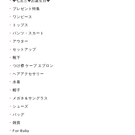
✤七五三✤お誕生日✤
プレゼント特集
ワンピース
トップス
パンツ・スカート
アウター
セットアップ
靴下
つけ襟 ケープ エプロン
ヘアアクセサリー
水着
帽子
メガネ＆サングラス
シューズ
バッグ
雑貨
For Baby