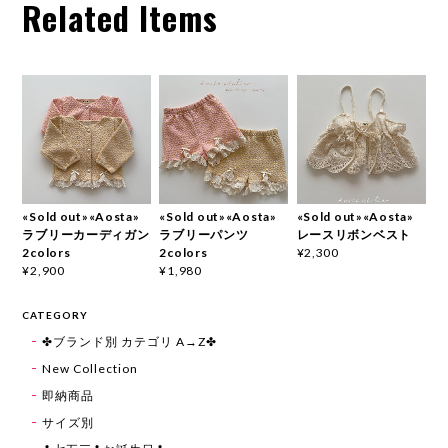
Related Items
«Sold out»«Aosta»
«Sold out»«Aosta»
«Sold out»«Aosta»
ラブリーカーディガン
ラブリーパンツ
レースリボンベスト
2colors
2colors
¥2,300
¥2,900
¥1,980
CATEGORY
✤ブランド別 カテゴリ A→Z✤
New Collection
即納商品
サイズ別