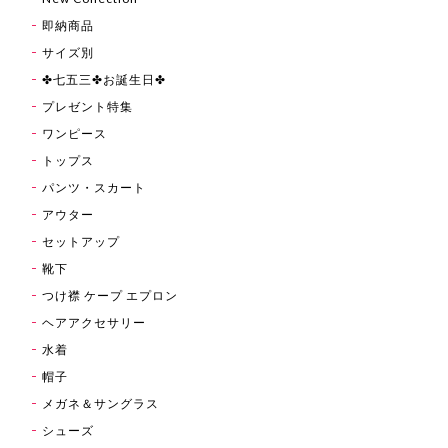
即納商品
サイズ別
✤七五三✤お誕生日✤
プレゼント特集
ワンピース
トップス
パンツ・スカート
アウター
セットアップ
靴下
つけ襟 ケープ エプロン
ヘアアクセサリー
水着
帽子
メガネ＆サングラス
シューズ