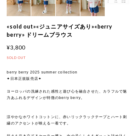
«sold out»«ジュニアサイズあり»«berry
berry» ドリームブラウス
¥3,800
SOLD OUT
berry berry 2025 summer collection
✦日本正規販売店✦
ヨーロッパの洗練された感性と遊び心を融合させた、カラフルで魅
力あふれるデザインが特徴のberry berry。
涼やかなホワイトコットンに、赤いリックラックテープとハート刺
繍のアクセントが映える一着です。
甘さを引き立てるセーラー襟と、女の子らしさをぎゅっと詰め込ん