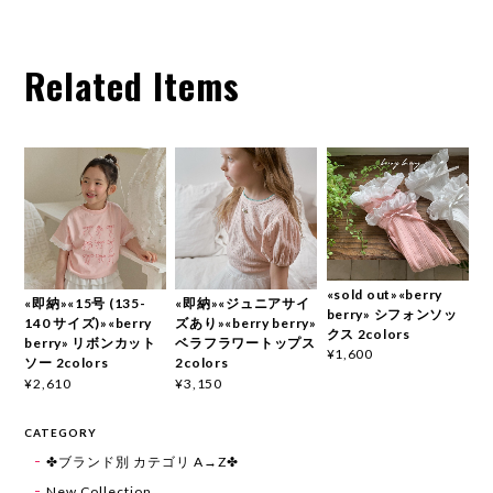
Related Items
«sold out»«berry
«即納»«15号 (135-
«即納»«ジュニアサイ
berry» シフォンソッ
140 サイズ)»«berry
ズあり»«berry berry»
クス 2colors
berry» リボンカット
ベラフラワートップス
¥1,600
ソー 2colors
2colors
¥2,610
¥3,150
CATEGORY
✤ブランド別 カテゴリ A→Z✤
New Collection