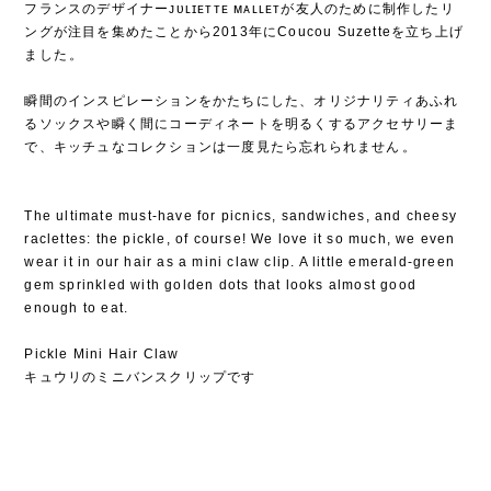
フランスのデザイナーᴊᴜʟɪᴇᴛᴛᴇ ᴍᴀʟʟᴇᴛが友人のために制作したリ
ングが注目を集めたことから2013年にCoucou Suzetteを立ち上げ
ました⁡。
⁡
瞬間のインスピレーションをかたちにした、オリジナリティあふれ
るソックスや瞬く間にコーディネートを明るくするアクセサリーま
で、キッチュなコレクションは一度見たら忘れられません⁡。
The ultimate must-have for picnics, sandwiches, and cheesy
raclettes: the pickle, of course! We love it so much, we even
wear it in our hair as a mini claw clip. A little emerald-green
gem sprinkled with golden dots that looks almost good
enough to eat.
Pickle Mini Hair Claw
キュウリのミニバンスクリップです