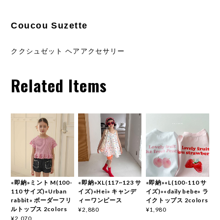
Coucou Suzette
ククシュゼット ヘアアクセサリー
Related Items
«即納»ミント M(100-
«即納»XL(117~123 サ
«即納»«L(100-110 サ
110 サイズ)«Urban
イズ)«Hei» キャンデ
イズ)»«daily bebe» ラ
rabbit» ボーダーフリ
ィーワンピース
イクトップス 2colors
ルトップス 2colors
¥2,880
¥1,980
¥2,070