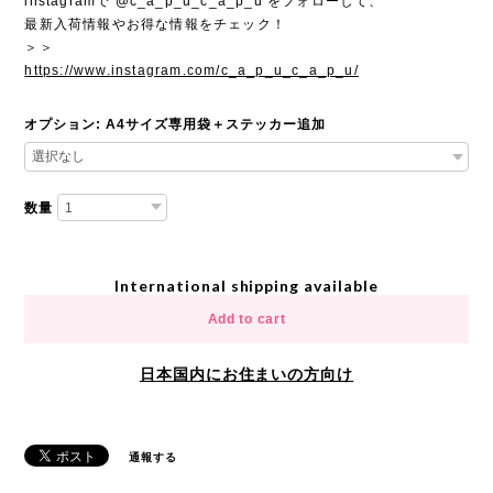
instagramで @c_a_p_u_c_a_p_u をフォローして、
最新入荷情報やお得な情報をチェック！
＞＞
https://www.instagram.com/c_a_p_u_c_a_p_u/
オプション: A4サイズ専用袋＋ステッカー追加
数量
International shipping available
Add to cart
日本国内にお住まいの方向け
通報する