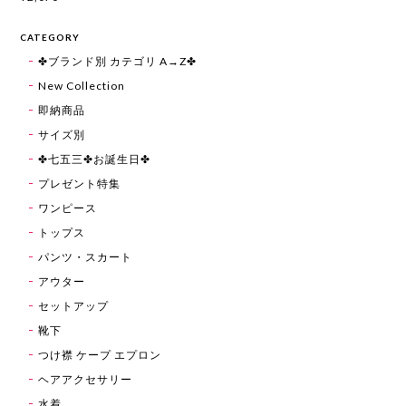
CATEGORY
✤ブランド別 カテゴリ A→Z✤
New Collection
即納商品
サイズ別
✤七五三✤お誕生日✤
プレゼント特集
ワンピース
トップス
パンツ・スカート
アウター
セットアップ
靴下
つけ襟 ケープ エプロン
ヘアアクセサリー
水着