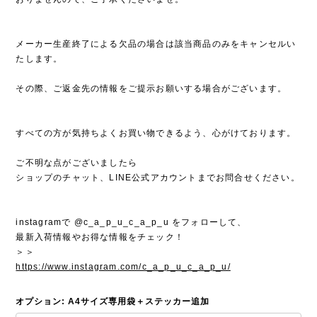
メーカー生産終了による欠品の場合は該当商品のみをキャンセルい
たします。
その際、ご返金先の情報をご提示お願いする場合がございます。
すべての方が気持ちよくお買い物できるよう、心がけております。
ご不明な点がございましたら
ショップのチャット、LINE公式アカウントまでお問合せください。
instagramで @c_a_p_u_c_a_p_u をフォローして、
最新入荷情報やお得な情報をチェック！
＞＞
https://www.instagram.com/c_a_p_u_c_a_p_u/
オプション: A4サイズ専用袋＋ステッカー追加