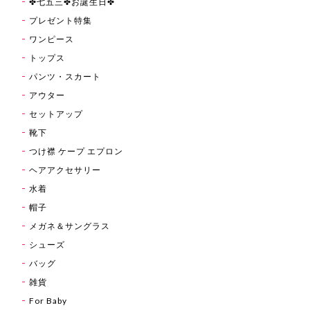
✤七五三✤お誕生日✤
プレゼント特集
ワンピース
トップス
パンツ・スカート
アウター
セットアップ
靴下
つけ襟 ケープ エプロン
ヘアアクセサリー
水着
帽子
メガネ＆サングラス
シューズ
バッグ
雑貨
For Baby