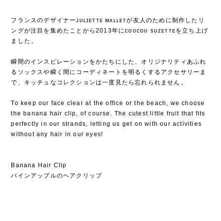
フランスのデザイナーᴊᴜʟɪᴇᴛᴛᴇ ᴍᴀʟʟᴇᴛが友人のために制作したリ
ングが注目を集めたことから2013年にᴄᴏᴜᴄᴏᴜ sᴜᴢᴇᴛᴛᴇを立ち上げ
ました⁡。
⁡
瞬間のインスピレーションをかたちにした、オリジナリティあふれ
るソックスや瞬く間にコーディネートを明るくするアクセサリーま
で、キッチュなコレクションは一度見たら忘れられません⁡。
To keep our face clear at the office or the beach, we choose
the banana hair clip, of course. The cutest little fruit that fits
perfectly in our strands, letting us get on with our activities
without any hair in our eyes!
Banana Hair Clip
パインアップルのヘアクリップ