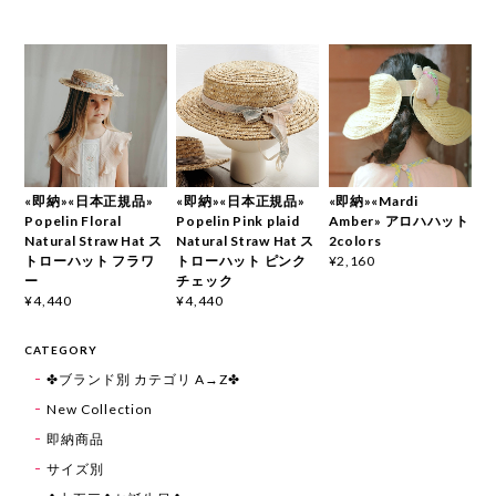
«即納»«日本正規品»
«即納»«日本正規品»
«即納»«Mardi
Popelin Floral
Popelin Pink plaid
Amber» アロハハット
Natural Straw Hat ス
Natural Straw Hat ス
2colors
トローハット フラワ
トローハット ピンク
¥2,160
ー
チェック
¥4,440
¥4,440
CATEGORY
✤ブランド別 カテゴリ A→Z✤
New Collection
即納商品
サイズ別