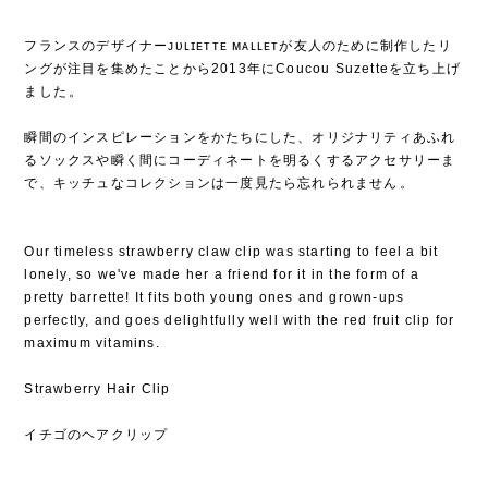
フランスのデザイナーᴊᴜʟɪᴇᴛᴛᴇ ᴍᴀʟʟᴇᴛが友人のために制作したリ
ングが注目を集めたことから2013年にCoucou Suzetteを立ち上げ
ました⁡。
⁡
瞬間のインスピレーションをかたちにした、オリジナリティあふれ
るソックスや瞬く間にコーディネートを明るくするアクセサリーま
で、キッチュなコレクションは一度見たら忘れられません⁡。
Our timeless strawberry claw clip was starting to feel a bit
lonely, so we've made her a friend for it in the form of a
pretty barrette! It fits both young ones and grown-ups
perfectly, and goes delightfully well with the red fruit clip for
maximum vitamins.
Strawberry Hair Clip
イチゴのヘアクリップ