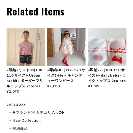
Related Items
«即納»ミント M(100-
«即納»XL(117~123 サ
«即納»«L(100-110 サ
110 サイズ)«Urban
イズ)«Hei» キャンデ
イズ)»«daily bebe» ラ
rabbit» ボーダーフリ
ィーワンピース
イクトップス 2colors
ルトップス 2colors
¥2,880
¥1,980
¥2,070
CATEGORY
✤ブランド別 カテゴリ A→Z✤
New Collection
即納商品