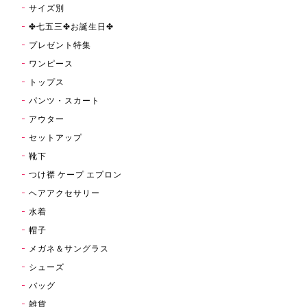
サイズ別
✤七五三✤お誕生日✤
プレゼント特集
ワンピース
トップス
パンツ・スカート
アウター
セットアップ
靴下
つけ襟 ケープ エプロン
ヘアアクセサリー
水着
帽子
メガネ＆サングラス
シューズ
バッグ
雑貨