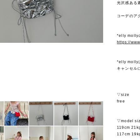
光沢感ある
コーデのア
*elly mo
https://ww
*elly 
キャンセル
▽size
free
▽model si
119cm 21
117cm 19