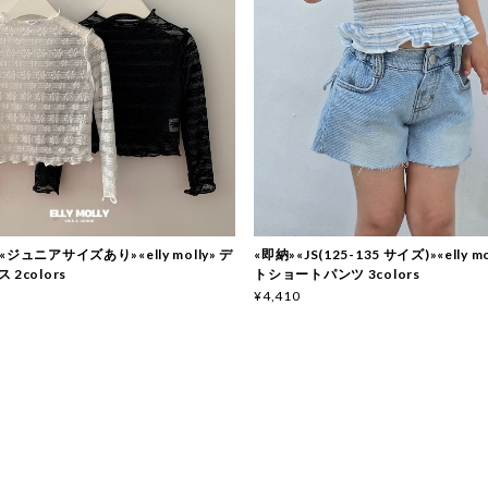
t»«ジュニアサイズあり»«elly molly» デ
«即納»«JS(125-135 サイズ)»«elly m
2colors
トショートパンツ 3colors
¥4,410