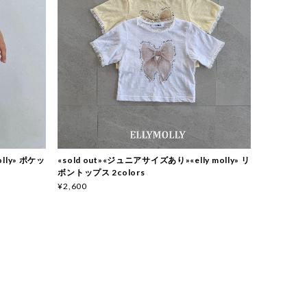
olly» ポケッ
«sold out»«ジュニアサイズあり»«elly molly» リ
ボントップス 2colors
¥2,600