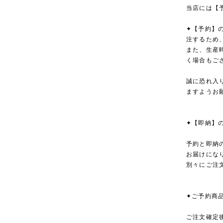
当店には【
✦【予約】
注するため
また、生産
く場合もご
誠に恐れ入
ますようお
✦【即納】
予約と即納
お届けにな
別々にご注
✦ご予約商
ご注文確定