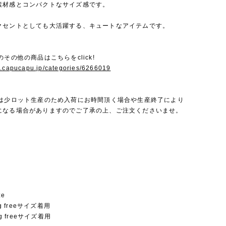
素材感とコンパクトなサイズ感です。
クセントとしても大活躍する、キュートなアイテムです。
llyのその他の商品はこちらをclick!
w.capucapu.jp/categories/6266019
mollyは少ロット生産のため入荷にお時間頂く場合や生産終了により
になる場合がありますのでご了承の上、ご注文くださいませ。
ze
kg freeサイズ着用
kg freeサイズ着用