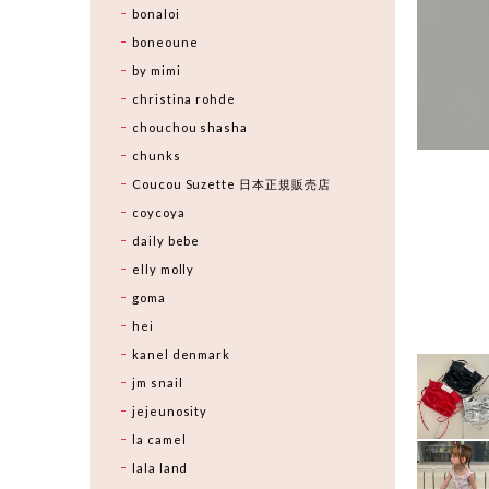
bonaloi
boneoune
by mimi
christina rohde
chouchou shasha
chunks
Coucou Suzette 日本正規販売店
coycoya
daily bebe
elly molly
goma
hei
kanel denmark
jm snail
jejeunosity
la camel
lala land