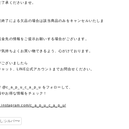
ご了承くださいませ。
産終了による欠品の場合は該当商品のみをキャンセルいたしま
返金先の情報をご提示お願いする場合がございます。
が気持ちよくお買い物できるよう、心がけております。
がございましたら
チャット、LINE公式アカウントまでお問合せください。
mで @c_a_p_u_c_a_p_u をフォローして、
報やお得な情報をチェック！
w.instagram.com/c_a_p_u_c_a_p_u/