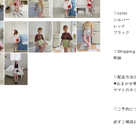
▽color
シルバー
レッド
ブラック
▽Shipping
即納
▽配送方法/
✤おまかせ発
ヤマトのネ
▽ご予約に
必ずご確認