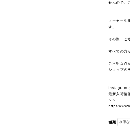
せんので、
メーカー生
す。
その際、ご
すべての方
ご不明な点
ショップの
instagra
最新入荷情
＞＞
https://ww
種類