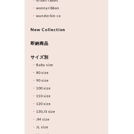
urban rabbit
wonnyribbon
wunderkin co
New Collection
即納商品
サイズ別
Baby size
80 size
90 size
100 size
110 size
120 size
130,JS size
JM size
JL size