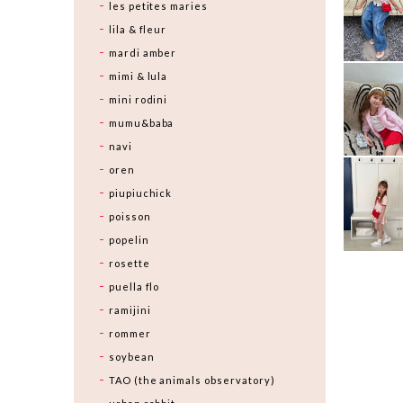
les petites maries
lila & fleur
mardi amber
mimi & lula
mini rodini
mumu&baba
navi
oren
piupiuchick
poisson
popelin
rosette
puella flo
ramijini
rommer
soybean
TAO (the animals observatory)