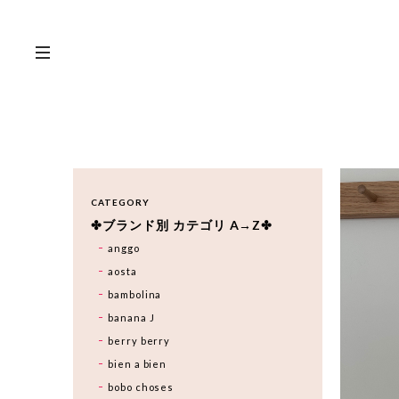
CATEGORY
✤ブランド別 カテゴリ A→Z✤
anggo
aosta
bambolina
banana J
berry berry
bien a bien
bobo choses