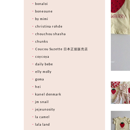
bonaloi
boneoune
by mimi
christina rohde
chouchou shasha
chunks
Coucou Suzette 日本正規販売店
coycoya
daily bebe
elly molly
goma
hei
kanel denmark
jm snail
jejeunosity
la camel
lala land