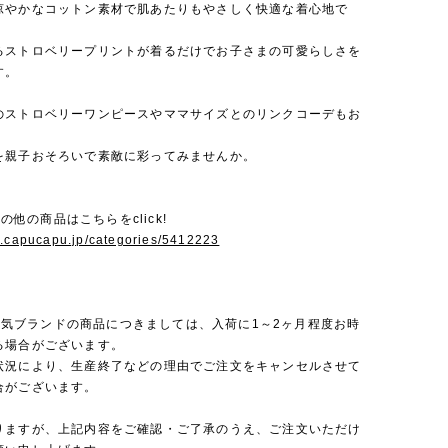
涼やかなコットン素材で肌あたりもやさしく快適な着心地で
るストロベリープリントが着るだけでお子さまの可愛らしさを
す。
のストロベリーワンピースやママサイズとのリンクコーデもお
。
を親子おそろいで素敵に彩ってみませんか。
のその他の商品はこちらをclick!
w.capucapu.jp/categories/5412223
rは人気ブランドの商品につきましては、入荷に1～2ヶ月程度お時
る場合がございます。
状況により、生産終了などの理由でご注文をキャンセルさせて
合がございます。
りますが、上記内容をご確認・ご了承のうえ、ご注文いただけ