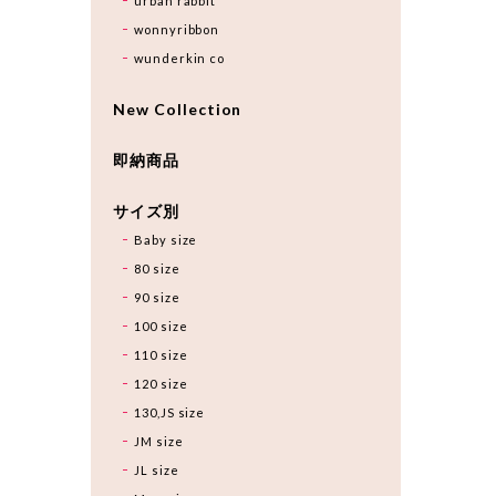
urban rabbit
wonnyribbon
wunderkin co
New Collection
即納商品
サイズ別
Baby size
80 size
90 size
100 size
110 size
120 size
130,JS size
JM size
JL size