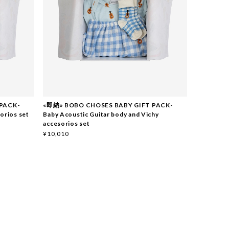
PACK-
«即納» BOBO CHOSES BABY GIFT PACK-
orios set
Baby Acoustic Guitar body and Vichy
accesorios set
¥10,010