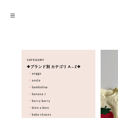
CATEGORY
✤ブランド別 カテゴリ A→Z✤
anggo
aosta
bambolina
banana J
berry berry
bien a bien
bobo choses