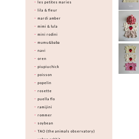
les petites maries
lila & fleur
mardi amber
mimi & lula
mini rodini
mumu&baba
navi
oren
piupiuchick
poisson
popelin
rosette
puella flo
ramijini
rommer
soybean
TAO (the animals observatory)