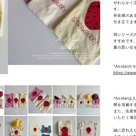
やわらかく
す。
存在感のあ
引き立てま
同シリーズ
すすめです
夏の思い出
*Aostar
https://ww
*Aosta
間を頂戴す
また、生産
いただく場
誠に恐れ入