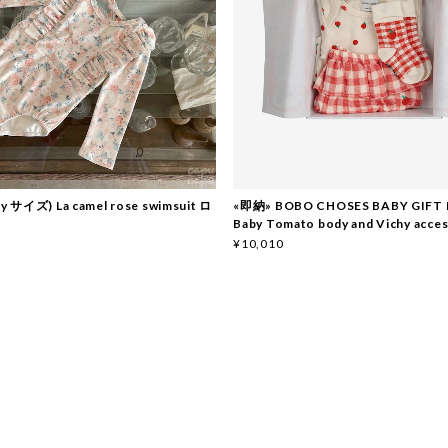
 サイズ) La camel rose swimsuit ロ
«即納» BOBO CHOSES BABY GIFT 
Baby Tomato body and Vichy acces
¥10,010