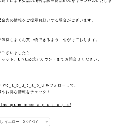
産終了による欠品の場合は該当商品のみをキャンセルいたしま
返金先の情報をご提示お願いする場合がございます。
が気持ちよくお買い物できるよう、心がけております。
がございましたら
チャット、LINE公式アカウントまでお問合せください。
mで @c_a_p_u_c_a_p_u をフォローして、
報やお得な情報をチェック！
w.instagram.com/c_a_p_u_c_a_p_u/