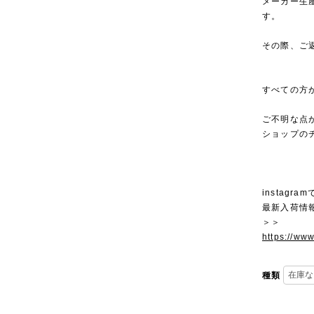
メーカー生
す。
その際、ご
すべての方
ご不明な点
ショップの
instagra
最新入荷情
＞＞
https://ww
種類