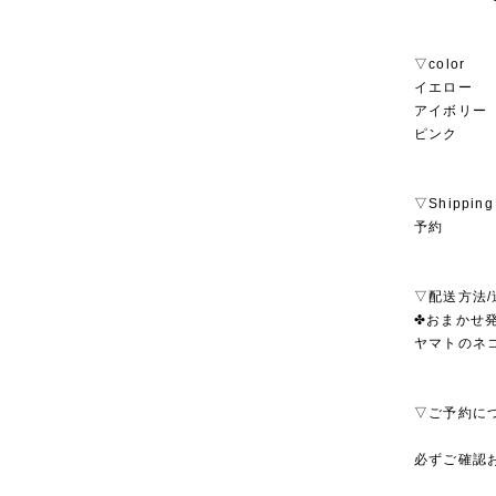
▽color
イエロー
アイボリー
ピンク
▽Shipping
予約
▽配送方法/
✤おまかせ発
ヤマトのネ
▽ご予約に
必ずご確認