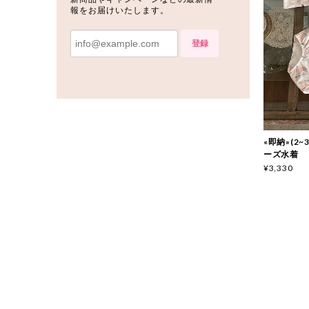
報をお届けいたします。
登録
«即納»(2~3y
ーズ水着
¥3,330