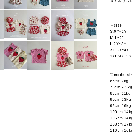
ますようお
▽size
S:0Y~1Y
M:1~2Y
L:2Y~3Y
XL:3Y~4Y
2XL:4Y~5Y
▽model si
66cm 7kg
75cm 9.5
83cm 11k
90cm 13k
92cm 16k
100cm 14
105cm 14
108cm 17
110cm 16