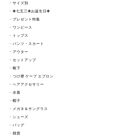
サイズ別
✤七五三✤お誕生日✤
プレゼント特集
ワンピース
トップス
パンツ・スカート
アウター
セットアップ
靴下
つけ襟 ケープ エプロン
ヘアアクセサリー
水着
帽子
メガネ＆サングラス
シューズ
バッグ
雑貨