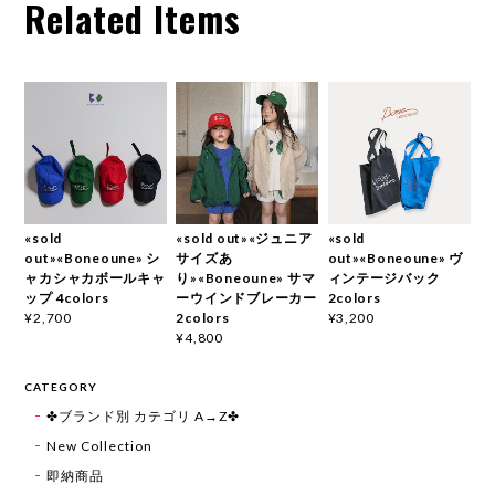
Related Items
«sold
«sold out»«ジュニア
«sold
out»«Boneoune» シ
サイズあ
out»«Boneoune» ヴ
ャカシャカボールキャ
り»«Boneoune» サマ
ィンテージバック
ップ 4colors
ーウインドブレーカー
2colors
2colors
¥2,700
¥3,200
¥4,800
CATEGORY
✤ブランド別 カテゴリ A→Z✤
New Collection
即納商品