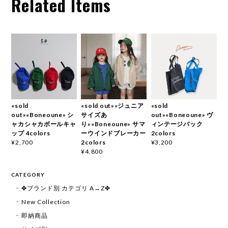
Related Items
«sold
«sold out»«ジュニア
«sold
out»«Boneoune» シ
サイズあ
out»«Boneoune» ヴ
ャカシャカボールキャ
り»«Boneoune» サマ
ィンテージバック
ップ 4colors
ーウインドブレーカー
2colors
2colors
¥2,700
¥3,200
¥4,800
CATEGORY
✤ブランド別 カテゴリ A→Z✤
New Collection
即納商品