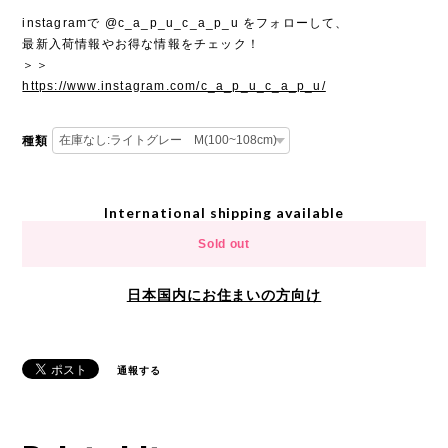
instagramで @c_a_p_u_c_a_p_u をフォローして、
最新入荷情報やお得な情報をチェック！
＞＞
https://www.instagram.com/c_a_p_u_c_a_p_u/
種類
International shipping available
Sold out
日本国内にお住まいの方向け
通報する