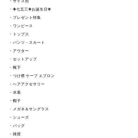
サイズ別
✤七五三✤お誕生日✤
プレゼント特集
ワンピース
トップス
パンツ・スカート
アウター
セットアップ
靴下
つけ襟 ケープ エプロン
ヘアアクセサリー
水着
帽子
メガネ＆サングラス
シューズ
バッグ
雑貨