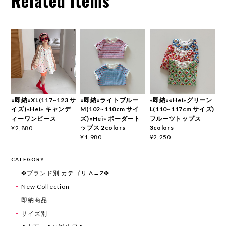
Related Items
«即納»XL(117~123 サ
«即納»ライトブルー
«即納»«Hei»グリーン
イズ)«Hei» キャンデ
M(102~110cm サイ
L(110~117cm サイズ)
ィーワンピース
ズ)«Hei» ボーダート
フルーツトップス
ップス 2colors
3colors
¥2,880
¥1,980
¥2,250
CATEGORY
✤ブランド別 カテゴリ A→Z✤
New Collection
即納商品
サイズ別