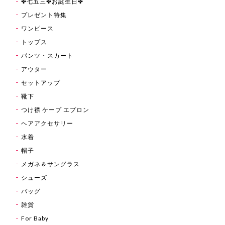
✤七五三✤お誕生日✤
プレゼント特集
ワンピース
トップス
パンツ・スカート
アウター
セットアップ
靴下
つけ襟 ケープ エプロン
ヘアアクセサリー
水着
帽子
メガネ＆サングラス
シューズ
バッグ
雑貨
For Baby