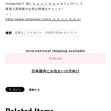
instagramで @c_a_p_u_c_a_p_u をフォローして、
最新入荷情報やお得な情報をチェック！
＞＞
https://www.instagram.com/c_a_p_u_c_a_p_u/
種類
International shipping available
Sold out
日本国内にお住まいの方向け
通報する