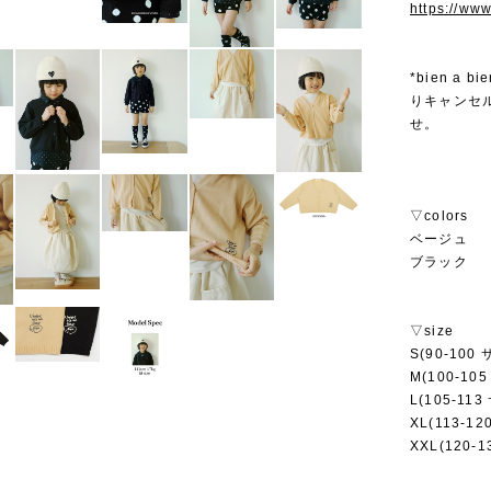
https://ww
*bien 
りキャンセ
せ。
▽colors
ベージュ
ブラック
▽size
S(90-100
M(100-10
L(105-11
XL(113-1
XXL(120-