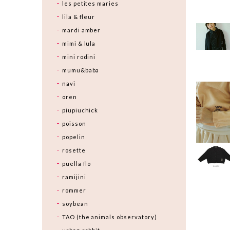
les petites maries
lila & fleur
mardi amber
mimi & lula
mini rodini
mumu&baba
navi
oren
piupiuchick
poisson
popelin
rosette
puella flo
ramijini
rommer
soybean
TAO (the animals observatory)