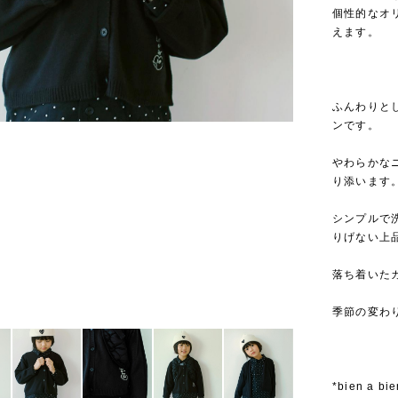
個性的なオ
えます。
ふんわりと
ンです。
やわらかな
り添います
シンプルで
りげない上
落ち着いた
季節の変わ
*bien a 