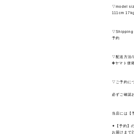
▽model si
111cm 1
▽Shipping
予約
▽配送方法/
✤ヤマト便発
▽ご予約に
必ずご確認
当店には【
✦【予約】
お届けまで