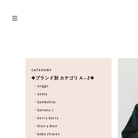
CATEGORY
✤ブランド別 カテゴリ A→Z✤
anggo
aosta
bambolina
banana J
berry berry
bien a bien
bobo choses