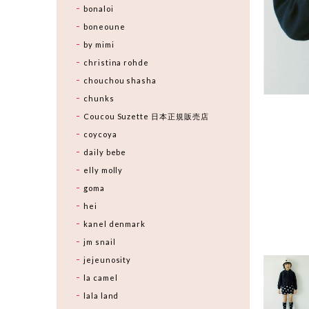
bonaloi
boneoune
by mimi
christina rohde
chouchou shasha
chunks
Coucou Suzette 日本正規販売店
coycoya
daily bebe
elly molly
goma
hei
kanel denmark
jm snail
jejeunosity
la camel
lala land