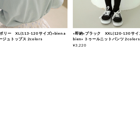
リー XL(113-120 サイズ)«bien a
«即納»ブラック XXL(120-130 サイズ)
ネージュトップス 2colors
bien» トゥールニットパンツ 2colors
¥3,220