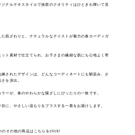
リジナルテキスタイルで抜群のクオリティはひときわ輝いて見
した肌ざわりと、ナチュラルなテイストが魅力の春カーディガ
ニット素材で仕立てられ、お子さまの繊細な肌にも心地よく寄
。
洗練されたデザインは、どんなコーディネートにも馴染み、さ
品さを演出。
カラーが、春のやわらかな陽ざしにぴったりの一枚です。
り目に、やさしい温もりをプラスする一着をお届けします。
bienのその他の商品はこちらをclick!