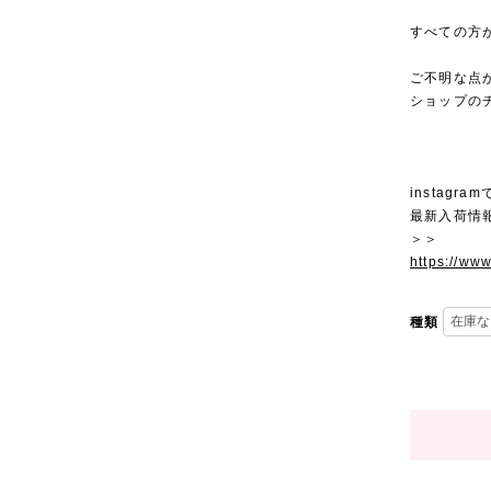
すべての方
ご不明な点
ショップの
instagra
最新入荷情
＞＞
https://ww
種類