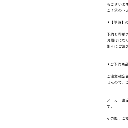
もございま
ご了承のう
✦【即納】
予約と即納
お届けにな
別々にご注
✦ご予約商
ご注文確定
せんので、
メーカー生
す。
その際、ご