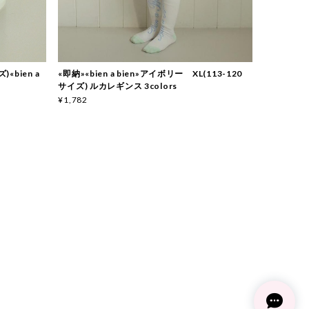
«bien a
«即納»«bien a bien»アイボリー XL(113-120
サイズ) ルカレギンス 3colors
¥1,782