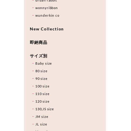
urban rabbit
wonnyribbon
wunderkin co
New Collection
即納商品
サイズ別
Baby size
80 size
90 size
100 size
110 size
120 size
130,JS size
JM size
JL size