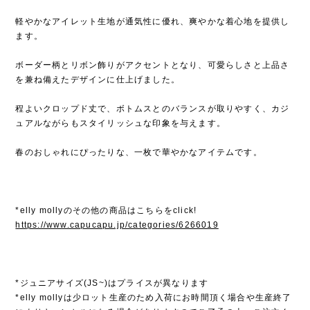
軽やかなアイレット生地が通気性に優れ、爽やかな着心地を提供し
ます。
ボーダー柄とリボン飾りがアクセントとなり、可愛らしさと上品さ
を兼ね備えたデザインに仕上げました。
程よいクロップド丈で、ボトムスとのバランスが取りやすく、カジ
ュアルながらもスタイリッシュな印象を与えます。
春のおしゃれにぴったりな、一枚で華やかなアイテムです。
*elly mollyのその他の商品はこちらをclick!
https://www.capucapu.jp/categories/6266019
*ジュニアサイズ(JS~)はプライスが異なります
*elly mollyは少ロット生産のため入荷にお時間頂く場合や生産終了