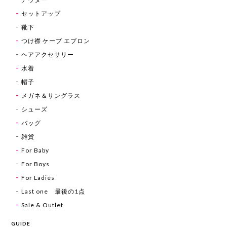
セットアップ
靴下
つけ襟 ケープ エプロン
ヘアアクセサリー
水着
帽子
メガネ＆サングラス
シューズ
バッグ
雑貨
For Baby
For Boys
For Ladies
Last one 最後の1点
Sale & Outlet
GUIDE