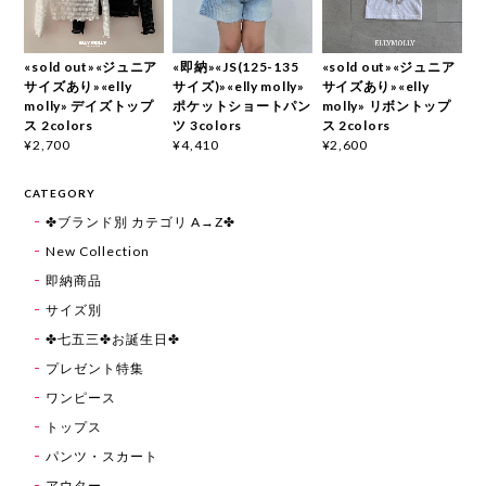
«sold out»«ジュニア
«即納»«JS(125-135
«sold out»«ジュニア
サイズあり»«elly
サイズ)»«elly molly»
サイズあり»«elly
molly» デイズトップ
ポケットショートパン
molly» リボントップ
ス 2colors
ツ 3colors
ス 2colors
¥2,700
¥4,410
¥2,600
CATEGORY
✤ブランド別 カテゴリ A→Z✤
New Collection
即納商品
サイズ別
✤七五三✤お誕生日✤
プレゼント特集
ワンピース
トップス
パンツ・スカート
アウター