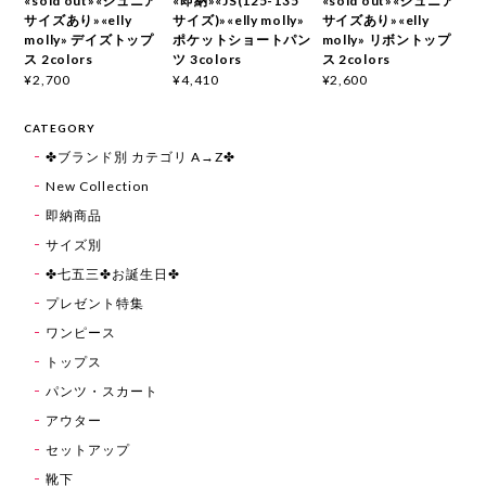
«sold out»«ジュニア
«即納»«JS(125-135
«sold out»«ジュニア
サイズあり»«elly
サイズ)»«elly molly»
サイズあり»«elly
molly» デイズトップ
ポケットショートパン
molly» リボントップ
ス 2colors
ツ 3colors
ス 2colors
¥2,700
¥4,410
¥2,600
CATEGORY
✤ブランド別 カテゴリ A→Z✤
New Collection
即納商品
サイズ別
✤七五三✤お誕生日✤
プレゼント特集
ワンピース
トップス
パンツ・スカート
アウター
セットアップ
靴下