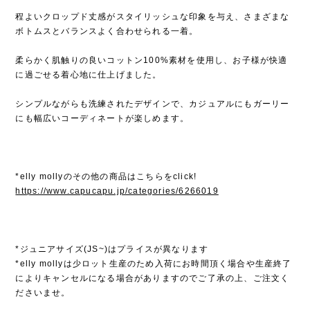
程よいクロップド丈感がスタイリッシュな印象を与え、さまざまな
ボトムスとバランスよく合わせられる一着。
柔らかく肌触りの良いコットン100%素材を使用し、お子様が快適
に過ごせる着心地に仕上げました。
シンプルながらも洗練されたデザインで、カジュアルにもガーリー
にも幅広いコーディネートが楽しめます。
*elly mollyのその他の商品はこちらをclick!
https://www.capucapu.jp/categories/6266019
*ジュニアサイズ(JS~)はプライスが異なります
*elly mollyは少ロット生産のため入荷にお時間頂く場合や生産終了
によりキャンセルになる場合がありますのでご了承の上、ご注文く
ださいませ。