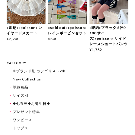
«即納»«poisson» レ
«sold out»«poisson»
«即納»ブラック S(90-
イヤードスカート
レインボーピンセット
100 サイ
ズ)«poisson» サイド
¥2,200
¥800
レースショートパンツ
¥1,782
CATEGORY
✤ブランド別 カテゴリ A→Z✤
New Collection
即納商品
サイズ別
✤七五三✤お誕生日✤
プレゼント特集
ワンピース
トップス