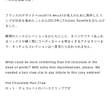
フランスのデザイナーᴊᴜʟɪᴇᴛᴛᴇ ᴍᴀʟʟᴇᴛが友人のために制作したリ
ングが注目を集めたことから2013年にCoucou Suzetteを立ち上げ
ました⁡。
⁡
瞬間のインスピレーションをかたちにした、オリジナリティあふれ
るソックスや瞬く間にコーディネートを明るくするアクセサリーま
で、キッチュなコレクションは一度見たら忘れられません⁡。
What could be more comforting than hot chocolate in the
dead of winter? With extra mini marshmallows, please. We
needed a hair claw clip to pay tribute to this cosy emblem!
Hot Chocolate Hair Claw
ホット・チョコレートのバンスクリップです