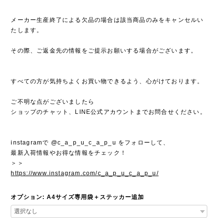
メーカー生産終了による欠品の場合は該当商品のみをキャンセルい
たします。
その際、ご返金先の情報をご提示お願いする場合がございます。
すべての方が気持ちよくお買い物できるよう、心がけております。
ご不明な点がございましたら
ショップのチャット、LINE公式アカウントまでお問合せください。
instagramで @c_a_p_u_c_a_p_u をフォローして、
最新入荷情報やお得な情報をチェック！
＞＞
https://www.instagram.com/c_a_p_u_c_a_p_u/
オプション: A4サイズ専用袋＋ステッカー追加