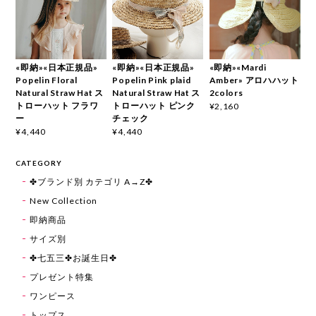
«即納»«日本正規品»
«即納»«日本正規品»
«即納»«Mardi
Popelin Floral
Popelin Pink plaid
Amber» アロハハット
Natural Straw Hat ス
Natural Straw Hat ス
2colors
トローハット フラワ
トローハット ピンク
¥2,160
ー
チェック
¥4,440
¥4,440
CATEGORY
✤ブランド別 カテゴリ A→Z✤
New Collection
即納商品
サイズ別
✤七五三✤お誕生日✤
プレゼント特集
ワンピース
トップス