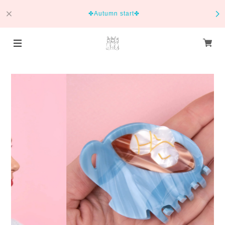
✤Autumn start✤