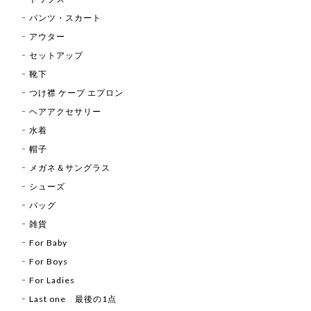
パンツ・スカート
アウター
セットアップ
靴下
つけ襟 ケープ エプロン
ヘアアクセサリー
水着
帽子
メガネ＆サングラス
シューズ
バッグ
雑貨
For Baby
For Boys
For Ladies
Last one 最後の1点