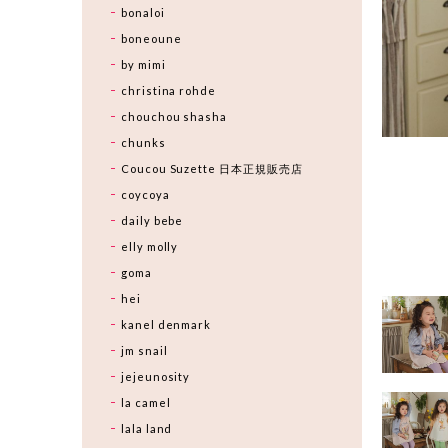
bonaloi
boneoune
by mimi
christina rohde
chouchou shasha
chunks
Coucou Suzette 日本正規販売店
coycoya
daily bebe
elly molly
goma
hei
kanel denmark
jm snail
jejeunosity
la camel
lala land