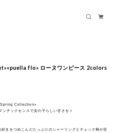
out»«puella flo» ローヌワンピース 2colors
 Spring Collection»
ロマンチックセンスで女の子らしい甘さを＋
の好きをつめこんだたっぷりのシャーリングとチェック柄が目