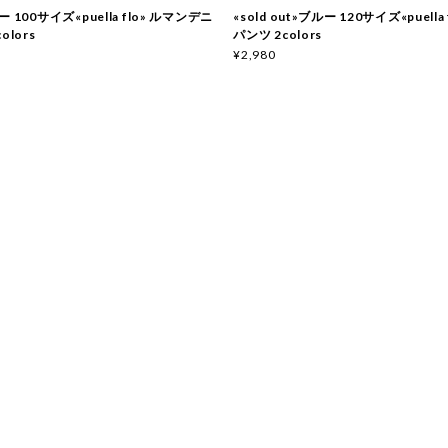
 100サイズ«puella flo» ルマンデニ
«sold out»ブルー 120サイズ«puella
olors
パンツ 2colors
¥2,980