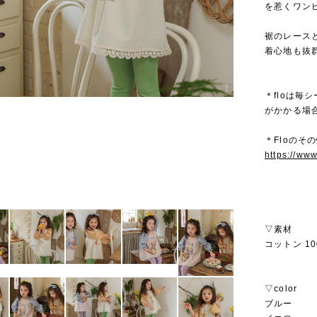
を惹くワン
裾のレース
着心地も抜
＊floは
がかかる場
＊Floのその
https://ww
▽素材
コットン 10
▽color
ブルー