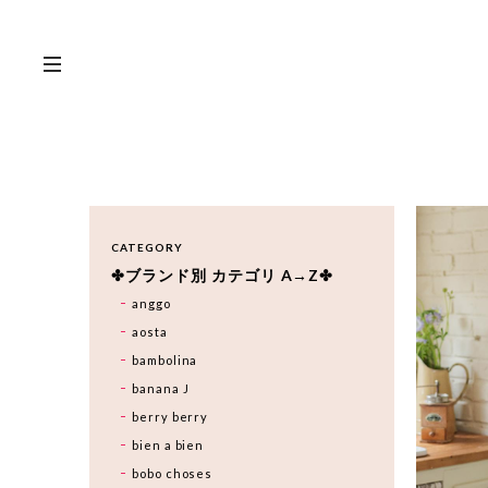
CATEGORY
✤ブランド別 カテゴリ A→Z✤
anggo
aosta
bambolina
banana J
berry berry
bien a bien
bobo choses