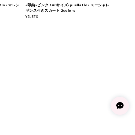
 flo» マレン
«即納»ピンク 140サイズ«puella flo» スーシャレ
ギンス付きスカート 2colors
¥3,870