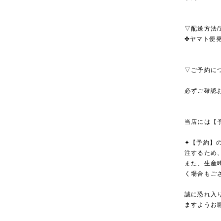
▽配送方法/
✤ヤマト便発
▽ご予約に
必ずご確認
当店には【
✦【予約】
注するため
また、生産
く場合もご
誠に恐れ入
ますようお