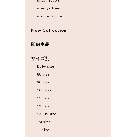
urban rabbit
wonnyribbon
wunderkin co
New Collection
即納商品
サイズ別
Baby size
80 size
90 size
100 size
110 size
120 size
130,JS size
JM size
JL size