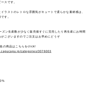
ピースです。
とイラストのレトロな雰囲気がキュートで柔らかな素材感は、
群です。
毎シーズン生産数が少なく販売後すぐに完売したり再生産にお時間
合がございますのでご注文はお早めにどうぞ
他の商品はこちらをclick!
w.capucapu.jp/categories/3076003
0%