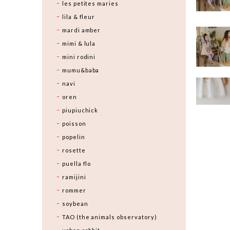
les petites maries
lila & fleur
mardi amber
mimi & lula
mini rodini
mumu&baba
navi
oren
piupiuchick
poisson
popelin
rosette
puella flo
ramijini
rommer
soybean
TAO (the animals observatory)