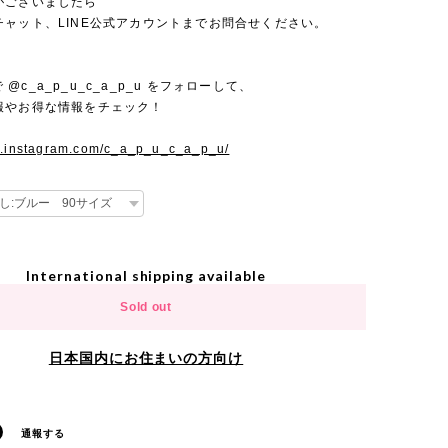
がございましたら
チャット、LINE公式アカウントまでお問合せください。
mで @c_a_p_u_c_a_p_u をフォローして、
報やお得な情報をチェック！
w.instagram.com/c_a_p_u_c_a_p_u/
International shipping available
Sold out
日本国内にお住まいの方向け
通報する