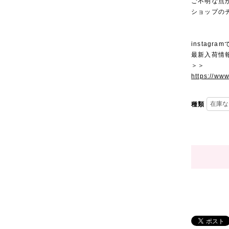
ご不明な点
ショップの
instagra
最新入荷情
＞＞
https://ww
種類