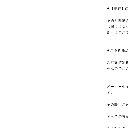
✦【即納】
予約と即納
お届けにな
別々にご注
✦ご予約商
ご注文確定
せんので、
メーカー生
す。
その際、ご
すべての方