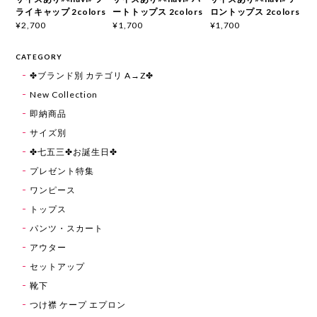
ライキャップ 2colors
ートトップス 2colors
ロントップス 2colors
¥2,700
¥1,700
¥1,700
CATEGORY
✤ブランド別 カテゴリ A→Z✤
New Collection
即納商品
サイズ別
✤七五三✤お誕生日✤
プレゼント特集
ワンピース
トップス
パンツ・スカート
アウター
セットアップ
靴下
つけ襟 ケープ エプロン