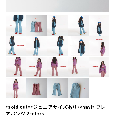
«sold out»«ジュニアサイズあり»«navi» フレ
アパンツ 2colors