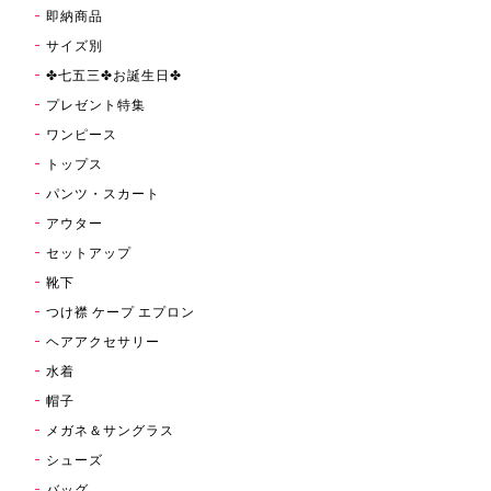
即納商品
サイズ別
✤七五三✤お誕生日✤
プレゼント特集
ワンピース
トップス
パンツ・スカート
アウター
セットアップ
靴下
つけ襟 ケープ エプロン
ヘアアクセサリー
水着
帽子
メガネ＆サングラス
シューズ
バッグ