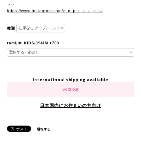
＞＞
https://www.instagram.com/c_a_p_u_c_a_p_u/
種類
ramijini KIDS/JS/JM +700
International shipping available
Sold out
日本国内にお住まいの方向け
通報する