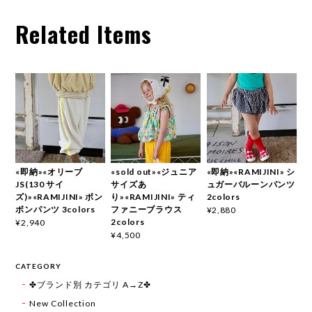
Related Items
«即納»«オリーブ
«sold out»«ジュニア
«即納»«RAMIJINI» シ
JS(130 サイ
サイズあ
ュガーバルーンパンツ
ズ)»«RAMIJINI» ボン
り»«RAMIJINI» ティ
2colors
ボンパンツ 3colors
ファニーブラウス
¥2,880
2colors
¥2,940
¥4,500
CATEGORY
✤ブランド別 カテゴリ A→Z✤
New Collection