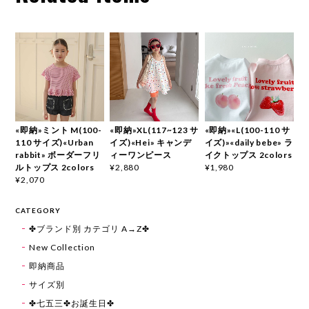
«即納»ミント M(100-
«即納»XL(117~123 サ
«即納»«L(100-110 サ
110 サイズ)«Urban
イズ)«Hei» キャンデ
イズ)»«daily bebe» ラ
rabbit» ボーダーフリ
ィーワンピース
イクトップス 2colors
ルトップス 2colors
¥2,880
¥1,980
¥2,070
CATEGORY
✤ブランド別 カテゴリ A→Z✤
New Collection
即納商品
サイズ別
✤七五三✤お誕生日✤