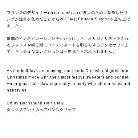
フランスのデザイナーᴊᴜʟɪᴇᴛᴛᴇ ᴍᴀʟʟᴇᴛが友人のために制作したリ
ングが注目を集めたことから2013年にCoucou Suzetteを立ち上げ
ました⁡。
⁡
瞬間のインスピレーションをかたちにした、オリジナリティあふれ
るソックスや瞬く間にコーディネートを明るくするアクセサリーま
で、キッチュなコレクションは一度見たら忘れられません⁡。
As the holidays are coming, our iconic Dachshund goes into
Christmas mode with their most festive sweaters and bonnet!
An original hair claw clip ready to party with all our seasonal
hairstyles.
Chilly Dachshund Hair Claw
ダックスフントのヘアバンスクリップ