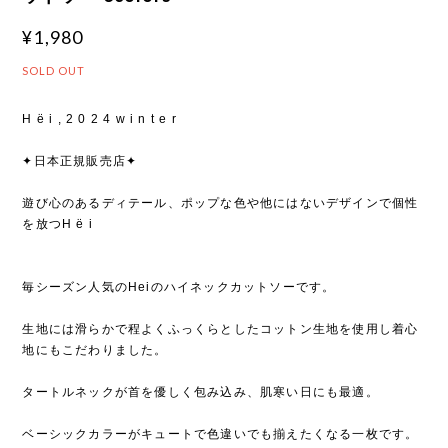
¥1,980
SOLD OUT
H ë i , 2 0 2 4 w i n t e r
✦日本正規販売店✦
遊び心のあるディテール、ポップな色や他にはないデザインで個性
を放つH ë i
毎シーズン人気のHeiのハイネックカットソーです。
生地には滑らかで程よくふっくらとしたコットン生地を使用し着心
地にもこだわりました。
タートルネックが首を優しく包み込み、肌寒い日にも最適。
ベーシックカラーがキュートで色違いでも揃えたくなる一枚です。