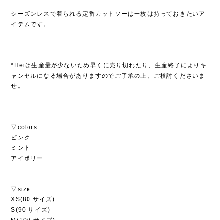
シーズンレスで着られる定番カットソーは一枚は持っておきたいア
イテムです。
*Heiは生産量が少ないため早くに売り切れたり、生産終了によりキ
ャンセルになる場合がありますのでご了承の上、ご検討くださいま
せ。
▽colors
ピンク
ミント
アイボリー
▽size
XS(80 サイズ)
S(90 サイズ)
M(100 サイズ)