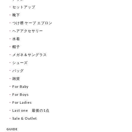
セットアップ
靴下
つけ襟 ケープ エプロン
ヘアアクセサリー
水着
帽子
メガネ＆サングラス
シューズ
バッグ
雑貨
For Baby
For Boys
For Ladies
Last one 最後の1点
Sale & Outlet
GUIDE