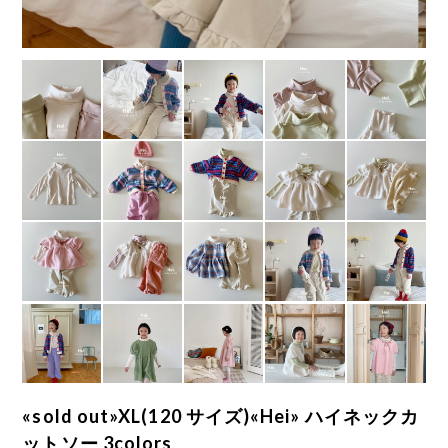
«sold out»XL(120 サイズ)«Hei» ハイネックカ
ットソー 3colors