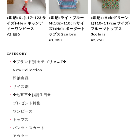
«即納»XL(117~123 サ
«即納»ライトブルー
«即納»«Hei»グリーン
イズ)«Hei» キャンデ
M(102~110cm サイ
L(110~117cm サイズ)
ィーワンピース
ズ)«Hei» ボーダート
フルーツトップス
ップス 2colors
3colors
¥2,880
¥1,980
¥2,250
CATEGORY
✤ブランド別 カテゴリ A→Z✤
New Collection
即納商品
サイズ別
✤七五三✤お誕生日✤
プレゼント特集
ワンピース
トップス
パンツ・スカート
アウター