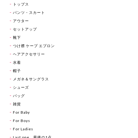
トップス
パンツ・スカート
アウター
セットアップ
靴下
つけ襟 ケープ エプロン
ヘアアクセサリー
水着
帽子
メガネ＆サングラス
シューズ
バッグ
雑貨
For Baby
For Boys
For Ladies
Last one 最後の1点