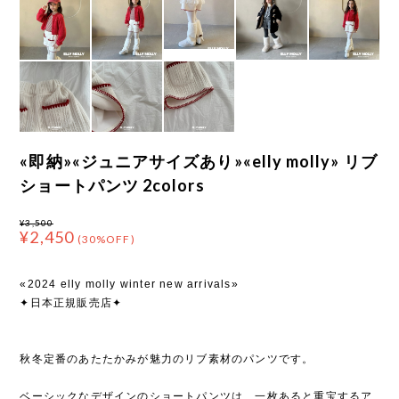
«即納»«ジュニアサイズあり»«elly molly» リブ
ショートパンツ 2colors
¥3,500
¥2,450
(30%OFF)
«2024 elly molly winter new arrivals»
✦日本正規販売店✦
秋冬定番のあたたかみが魅力のリブ素材のパンツです。
ベーシックなデザインのショートパンツは、一枚あると重宝するア