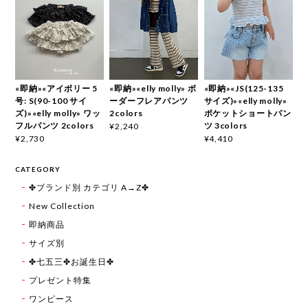
«即納»«アイボリー 5
«即納»«elly molly» ボ
«即納»«JS(125-135
号: S(90-100 サイ
ーダーフレアパンツ
サイズ)»«elly molly»
ズ)»«elly molly» ワッ
2colors
ポケットショートパン
フルパンツ 2colors
ツ 3colors
¥2,240
¥2,730
¥4,410
CATEGORY
✤ブランド別 カテゴリ A→Z✤
New Collection
即納商品
サイズ別
✤七五三✤お誕生日✤
プレゼント特集
ワンピース