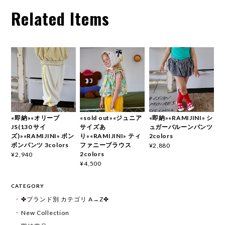
Related Items
«即納»«オリーブ
«sold out»«ジュニア
«即納»«RAMIJINI» シ
JS(130 サイ
サイズあ
ュガーバルーンパンツ
ズ)»«RAMIJINI» ボン
り»«RAMIJINI» ティ
2colors
ボンパンツ 3colors
ファニーブラウス
¥2,880
2colors
¥2,940
¥4,500
CATEGORY
✤ブランド別 カテゴリ A→Z✤
New Collection