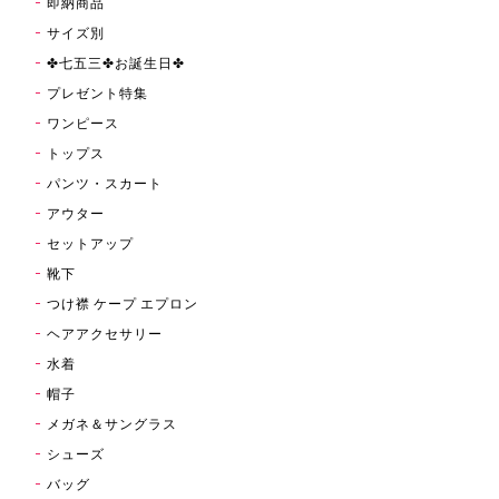
即納商品
サイズ別
✤七五三✤お誕生日✤
プレゼント特集
ワンピース
トップス
パンツ・スカート
アウター
セットアップ
靴下
つけ襟 ケープ エプロン
ヘアアクセサリー
水着
帽子
メガネ＆サングラス
シューズ
バッグ