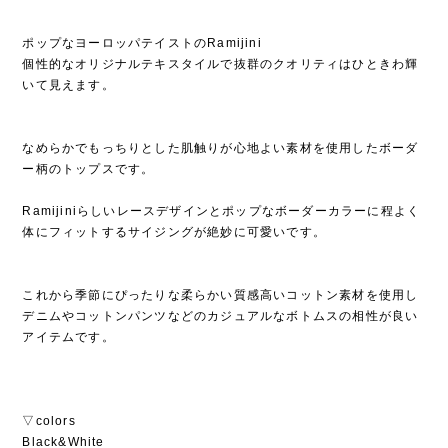
ポップなヨーロッパテイストのRamijini
個性的なオリジナルテキスタイルで抜群のクオリティはひときわ輝
いて見えます。
なめらかでもっちりとした肌触りが心地よい素材を使用したボーダ
ー柄のトップスです。
Ramijiniらしいレースデザインとポップなボーダーカラーに程よく
体にフィットするサイジングが絶妙に可愛いです。
これから季節にぴったりな柔らかい質感高いコットン素材を使用し
デニムやコットンパンツなどのカジュアルなボトムスの相性が良い
アイテムです。
▽colors
Black&White