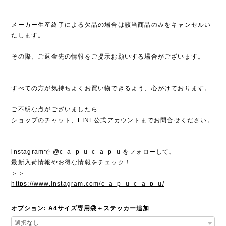
メーカー生産終了による欠品の場合は該当商品のみをキャンセルい
たします。
その際、ご返金先の情報をご提示お願いする場合がございます。
すべての方が気持ちよくお買い物できるよう、心がけております。
ご不明な点がございましたら
ショップのチャット、LINE公式アカウントまでお問合せください。
instagramで @c_a_p_u_c_a_p_u をフォローして、
最新入荷情報やお得な情報をチェック！
＞＞
https://www.instagram.com/c_a_p_u_c_a_p_u/
オプション: A4サイズ専用袋＋ステッカー追加