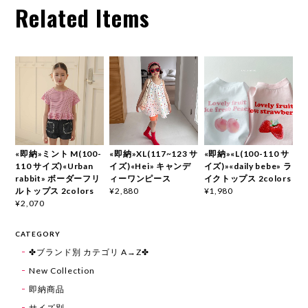
Related Items
«即納»ミント M(100-
«即納»XL(117~123 サ
«即納»«L(100-110 サ
110 サイズ)«Urban
イズ)«Hei» キャンデ
イズ)»«daily bebe» ラ
rabbit» ボーダーフリ
ィーワンピース
イクトップス 2colors
ルトップス 2colors
¥2,880
¥1,980
¥2,070
CATEGORY
✤ブランド別 カテゴリ A→Z✤
New Collection
即納商品
サイズ別