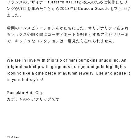
フランスのデザイナーᴊᴜʟɪᴇᴛᴛᴇ ᴍᴀʟʟᴇᴛが友人のために制作したリ
ングが注目を集めたことから2013年にCoucou Suzetteを立ち上げ
ました⁡。
⁡
瞬間のインスピレーションをかたちにした、オリジナリティあふれ
るソックスや瞬く間にコーディネートを明るくするアクセサリーま
で、キッチュなコレクションは一度見たら忘れられません⁡。
We are in love with this trio of mini pumpkins snuggling. An
original hair clip with gorgeous orange and gold highlights
looking like a cute piece of autumn jewelry. Use and abuse it
in your hairstyles!
Pumpkin Hair Clip
カボチャのヘアクリップです
▽Size