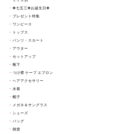
✤七五三✤お誕生日✤
プレゼント特集
ワンピース
トップス
パンツ・スカート
アウター
セットアップ
靴下
つけ襟 ケープ エプロン
ヘアアクセサリー
水着
帽子
メガネ＆サングラス
シューズ
バッグ
雑貨