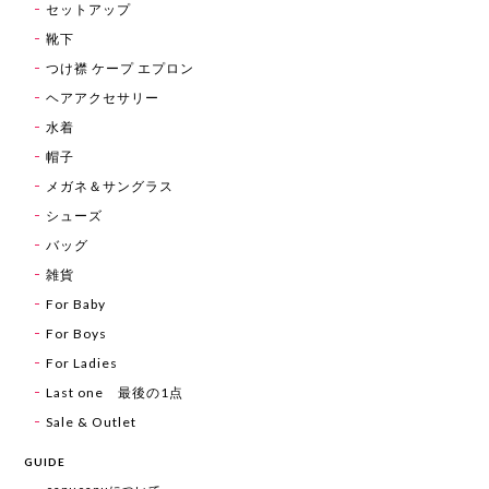
セットアップ
靴下
つけ襟 ケープ エプロン
ヘアアクセサリー
水着
帽子
メガネ＆サングラス
シューズ
バッグ
雑貨
For Baby
For Boys
For Ladies
Last one 最後の1点
Sale & Outlet
GUIDE