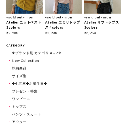
«sold out» mon
«sold out» mon
«sold out» mon
Atelier ニットベスト
Atelier エミリトップ
Atelier リブトップス
3colors
ス 4colors
3colors
¥2,980
¥2,900
¥2,980
CATEGORY
✤ブランド別 カテゴリ A→Z✤
New Collection
即納商品
サイズ別
✤七五三✤お誕生日✤
プレゼント特集
ワンピース
トップス
パンツ・スカート
アウター