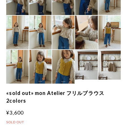
«sold out» mon Atelier フリルブラウス
2colors
¥3,600
SOLD OUT