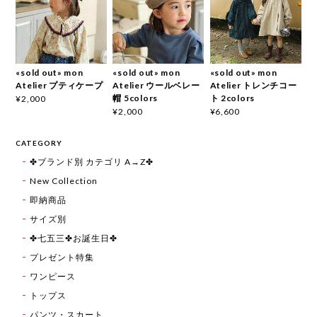
«sold out» mon
«sold out» mon
«sold out» mon
Atelier プティケープ
Atelier ウールベレー
Atelier トレンチコー
帽 5colors
ト 2colors
¥2,000
¥2,000
¥6,600
CATEGORY
✤ブランド別 カテゴリ A→Z✤
New Collection
即納商品
サイズ別
✤七五三✤お誕生日✤
プレゼント特集
ワンピース
トップス
パンツ・スカート