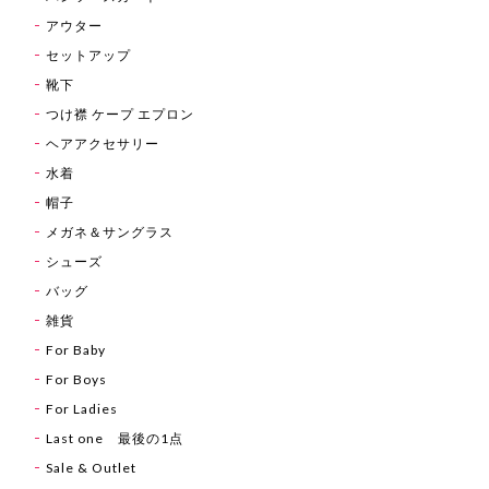
アウター
セットアップ
靴下
つけ襟 ケープ エプロン
ヘアアクセサリー
水着
帽子
メガネ＆サングラス
シューズ
バッグ
雑貨
For Baby
For Boys
For Ladies
Last one 最後の1点
Sale & Outlet