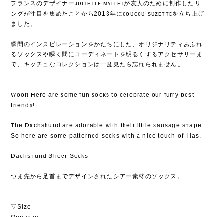
フランスのデザイナーᴊᴜʟɪᴇᴛᴛᴇ ᴍᴀʟʟᴇᴛが友人のために制作したリ
ングが注目を集めたことから2013年にᴄᴏᴜᴄᴏᴜ sᴜᴢᴇᴛᴛᴇを立ち上げ
ました⁡。
⁡
瞬間のインスピレーションをかたちにした、オリジナリティあふれ
るソックスや瞬く間にコーディネートを明るくするアクセサリーま
で、キッチュなコレクションは一度見たら忘れられません⁡。
Woof! Here are some fun socks to celebrate our furry best
friends!
The Dachshund are adorable with their little sausage shape.
So here are some patterned socks with a nice touch of lilas.
Dachshund Sheer Socks
つま先から足首までデザインされたシアー素材のソックス。
▽Size
One size