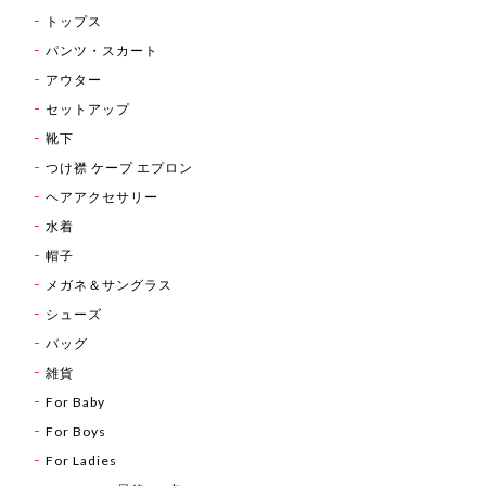
トップス
パンツ・スカート
アウター
セットアップ
靴下
つけ襟 ケープ エプロン
ヘアアクセサリー
水着
帽子
メガネ＆サングラス
シューズ
バッグ
雑貨
For Baby
For Boys
For Ladies