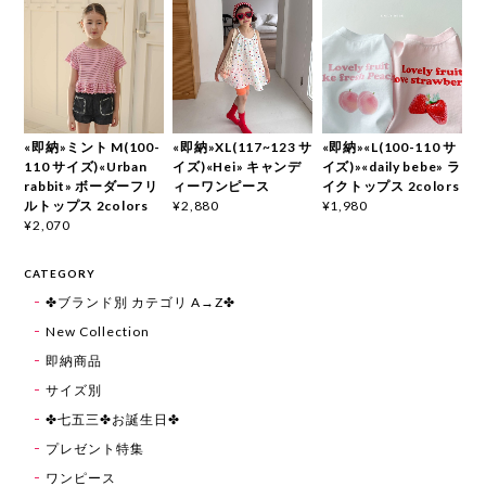
«即納»ミント M(100-
«即納»XL(117~123 サ
«即納»«L(100-110 サ
110 サイズ)«Urban
イズ)«Hei» キャンデ
イズ)»«daily bebe» ラ
rabbit» ボーダーフリ
ィーワンピース
イクトップス 2colors
ルトップス 2colors
¥2,880
¥1,980
¥2,070
CATEGORY
✤ブランド別 カテゴリ A→Z✤
New Collection
即納商品
サイズ別
✤七五三✤お誕生日✤
プレゼント特集
ワンピース