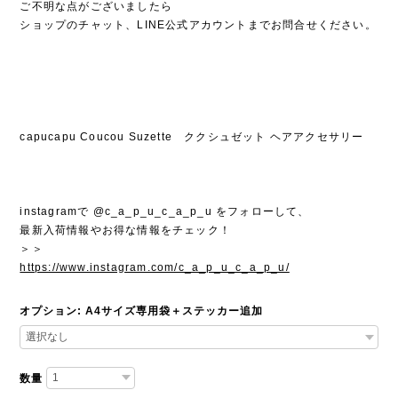
ご不明な点がございましたら
ショップのチャット、LINE公式アカウントまでお問合せください。
capucapu Coucou Suzette ククシュゼット ヘアアクセサリー
instagramで @c_a_p_u_c_a_p_u をフォローして、
最新入荷情報やお得な情報をチェック！
＞＞
https://www.instagram.com/c_a_p_u_c_a_p_u/
オプション: A4サイズ専用袋＋ステッカー追加
数量