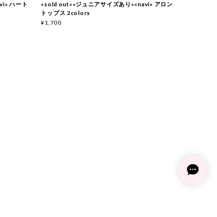
vi» ハート
«sold out»«ジュニアサイズあり»«navi» アロン
トップス 2colors
¥1,700