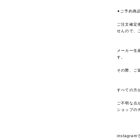
✦ご予約商
ご注文確定
せんので、
メーカー生
す。
その際、ご
すべての方
ご不明な点
ショップの
instagra