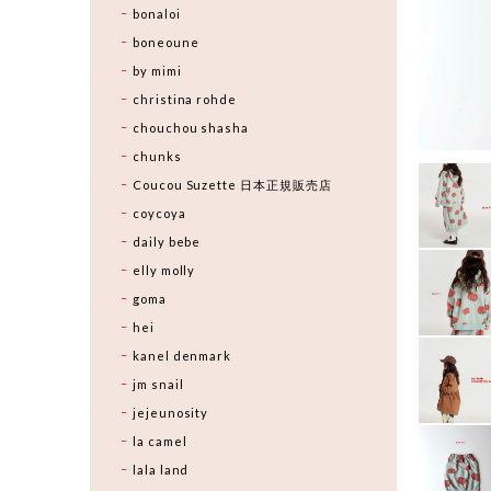
bonaloi
boneoune
by mimi
christina rohde
chouchou shasha
chunks
Coucou Suzette 日本正規販売店
coycoya
daily bebe
elly molly
goma
hei
kanel denmark
jm snail
jejeunosity
la camel
lala land