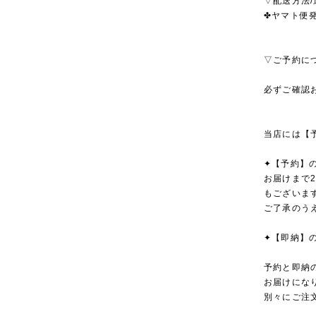
▽配送方法/
✤ヤマト便発
▽ご予約に
必ずご確認
当店には【
✦【予約】
お届けまで
もございま
ご了承のう
✦【即納】
予約と即納
お届けにな
別々にご注