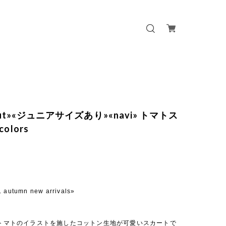
 out»«ジュニアサイズあり»«navi» トマトス
olors
. autumn new arrivals»
しいトマトのイラストを施したコットン生地が可愛いスカートで