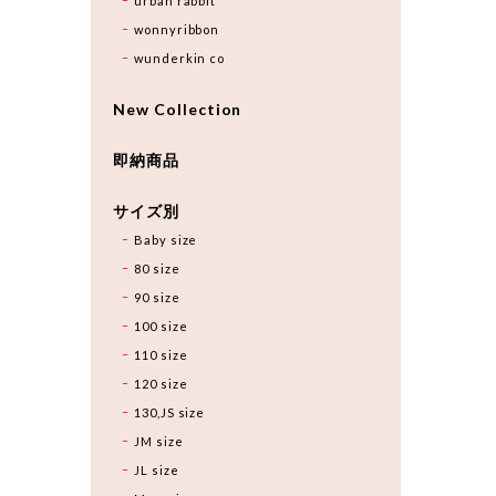
urban rabbit
wonnyribbon
wunderkin co
New Collection
即納商品
サイズ別
Baby size
80 size
90 size
100 size
110 size
120 size
130,JS size
JM size
JL size