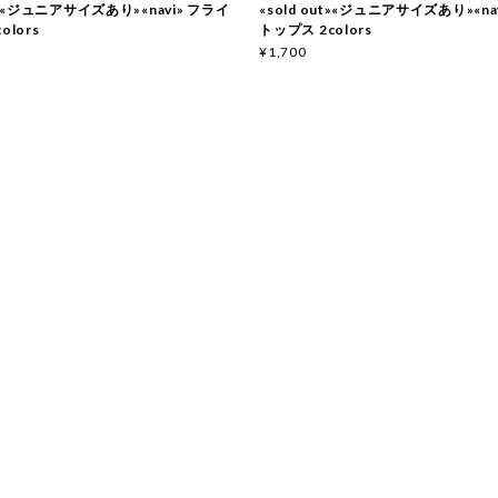
ut»«ジュニアサイズあり»«navi» フライ
«sold out»«ジュニアサイズあり»«na
olors
トップス 2colors
¥1,700