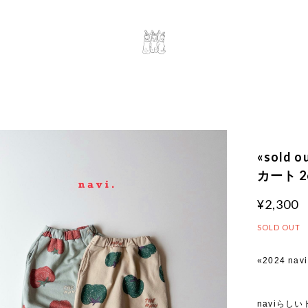
«sold
カート 2c
¥2,300
SOLD OUT
«2024 navi
naviら