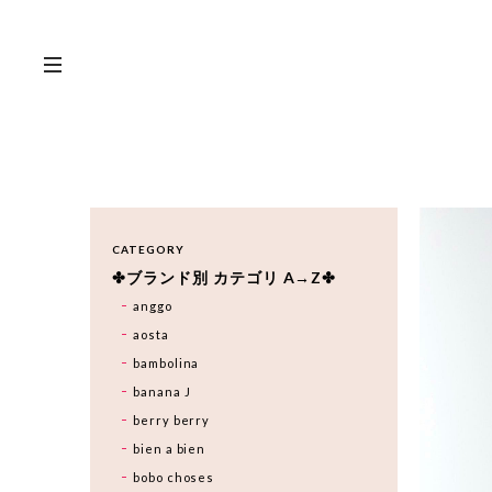
CATEGORY
✤ブランド別 カテゴリ A→Z✤
anggo
aosta
bambolina
banana J
berry berry
bien a bien
bobo choses