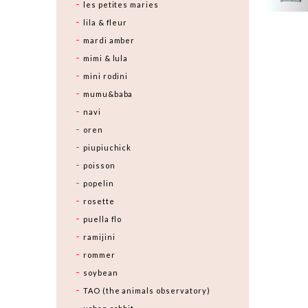
les petites maries
lila & fleur
mardi amber
mimi & lula
mini rodini
mumu&baba
navi
oren
piupiuchick
poisson
popelin
rosette
puella flo
ramijini
rommer
soybean
TAO (the animals observatory)