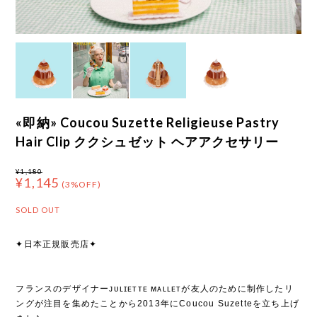
«即納» Coucou Suzette Religieuse Pastry
Hair Clip ククシュゼット ヘアアクセサリー
¥1,180
¥1,145
(3%OFF)
SOLD OUT
✦日本正規販売店✦
フランスのデザイナーᴊᴜʟɪᴇᴛᴛᴇ ᴍᴀʟʟᴇᴛが友人のために制作したリ
ングが注目を集めたことから2013年にCoucou Suzetteを立ち上げ