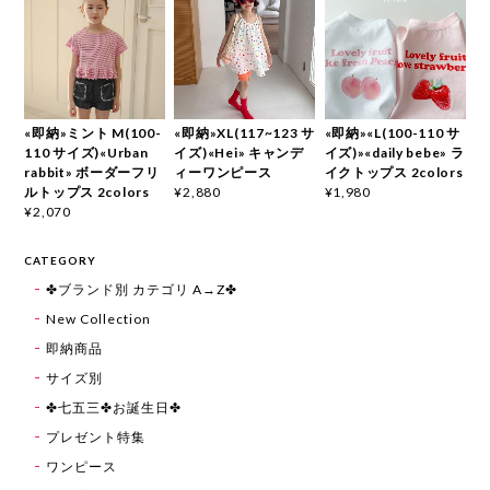
«即納»ミント M(100-
«即納»XL(117~123 サ
«即納»«L(100-110 サ
110 サイズ)«Urban
イズ)«Hei» キャンデ
イズ)»«daily bebe» ラ
rabbit» ボーダーフリ
ィーワンピース
イクトップス 2colors
ルトップス 2colors
¥2,880
¥1,980
¥2,070
CATEGORY
✤ブランド別 カテゴリ A→Z✤
New Collection
即納商品
サイズ別
✤七五三✤お誕生日✤
プレゼント特集
ワンピース