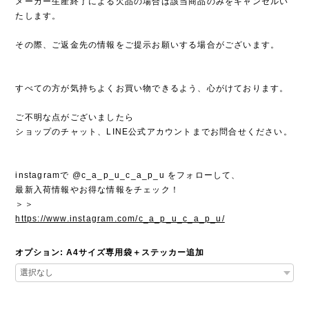
メーカー生産終了による欠品の場合は該当商品のみをキャンセルい
たします。
その際、ご返金先の情報をご提示お願いする場合がございます。
すべての方が気持ちよくお買い物できるよう、心がけております。
ご不明な点がございましたら
ショップのチャット、LINE公式アカウントまでお問合せください。
instagramで @c_a_p_u_c_a_p_u をフォローして、
最新入荷情報やお得な情報をチェック！
＞＞
https://www.instagram.com/c_a_p_u_c_a_p_u/
オプション: A4サイズ専用袋＋ステッカー追加