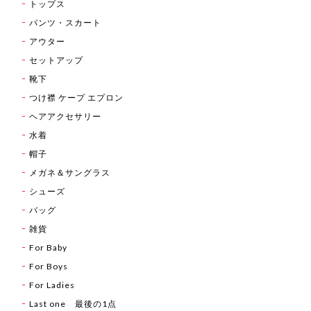
トップス
パンツ・スカート
アウター
セットアップ
靴下
つけ襟 ケープ エプロン
ヘアアクセサリー
水着
帽子
メガネ＆サングラス
シューズ
バッグ
雑貨
For Baby
For Boys
For Ladies
Last one 最後の1点