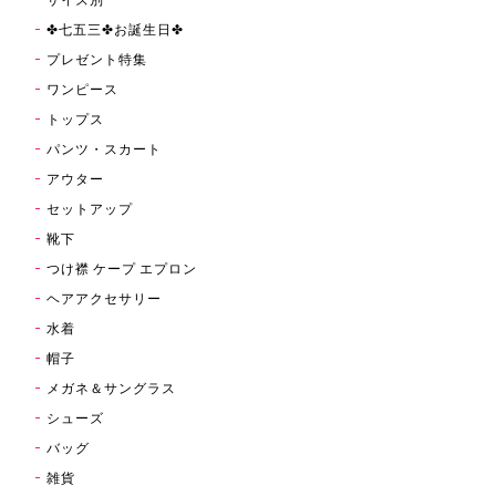
✤七五三✤お誕生日✤
プレゼント特集
ワンピース
トップス
パンツ・スカート
アウター
セットアップ
靴下
つけ襟 ケープ エプロン
ヘアアクセサリー
水着
帽子
メガネ＆サングラス
シューズ
バッグ
雑貨