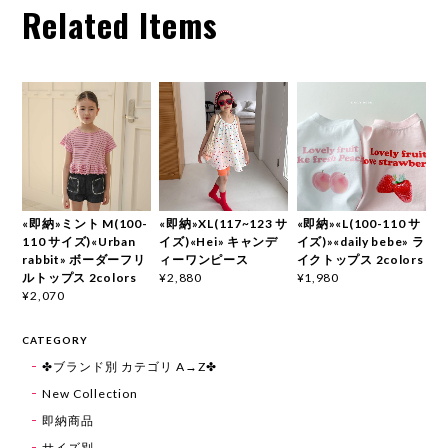
Related Items
«即納»ミント M(100-
«即納»XL(117~123 サ
«即納»«L(100-110 サ
110 サイズ)«Urban
イズ)«Hei» キャンデ
イズ)»«daily bebe» ラ
rabbit» ボーダーフリ
ィーワンピース
イクトップス 2colors
ルトップス 2colors
¥2,880
¥1,980
¥2,070
CATEGORY
✤ブランド別 カテゴリ A→Z✤
New Collection
即納商品
サイズ別