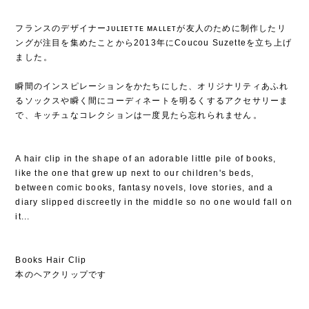
フランスのデザイナーᴊᴜʟɪᴇᴛᴛᴇ ᴍᴀʟʟᴇᴛが友人のために制作したリ
ングが注目を集めたことから2013年にCoucou Suzetteを立ち上げ
ました⁡。
⁡
瞬間のインスピレーションをかたちにした、オリジナリティあふれ
るソックスや瞬く間にコーディネートを明るくするアクセサリーま
で、キッチュなコレクションは一度見たら忘れられません⁡。
A hair clip in the shape of an adorable little pile of books,
like the one that grew up next to our children's beds,
between comic books, fantasy novels, love stories, and a
diary slipped discreetly in the middle so no one would fall on
it...
Books Hair Clip
本のヘアクリップです