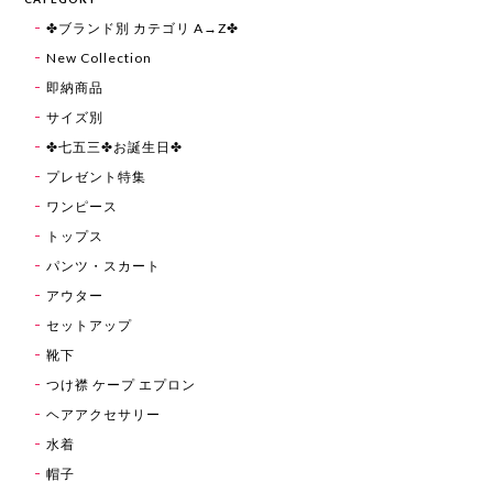
✤ブランド別 カテゴリ A→Z✤
New Collection
即納商品
サイズ別
✤七五三✤お誕生日✤
プレゼント特集
ワンピース
トップス
パンツ・スカート
アウター
セットアップ
靴下
つけ襟 ケープ エプロン
ヘアアクセサリー
水着
帽子