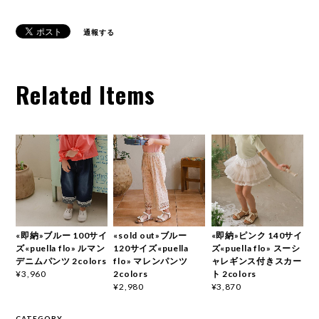
通報する
Related Items
«即納»ブルー 100サイ
«sold out»ブルー
«即納»ピンク 140サイ
ズ«puella flo» ルマン
120サイズ«puella
ズ«puella flo» スーシ
デニムパンツ 2colors
flo» マレンパンツ
ャレギンス付きスカー
2colors
ト 2colors
¥3,960
¥2,980
¥3,870
CATEGORY