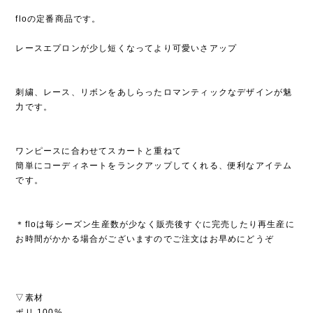
floの定番商品です。
レースエプロンが少し短くなってより可愛いさアップ
刺繍、レース、リボンをあしらったロマンティックなデザインが魅
力です。
ワンピースに合わせてスカートと重ねて
簡単にコーディネートをランクアップしてくれる、便利なアイテム
です。
＊floは毎シーズン生産数が少なく販売後すぐに完売したり再生産に
お時間がかかる場合がございますのでご注文はお早めにどうぞ
▽素材
ポリ 100%