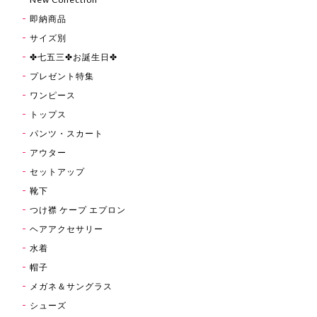
即納商品
サイズ別
✤七五三✤お誕生日✤
プレゼント特集
ワンピース
トップス
パンツ・スカート
アウター
セットアップ
靴下
つけ襟 ケープ エプロン
ヘアアクセサリー
水着
帽子
メガネ＆サングラス
シューズ