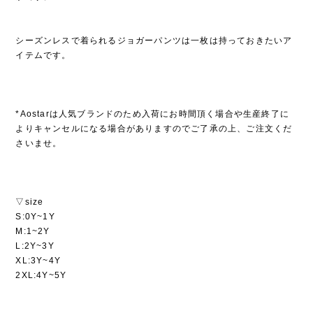
シーズンレスで着られるジョガーパンツは一枚は持っておきたいア
イテムです。
*Aostarは人気ブランドのため入荷にお時間頂く場合や生産終了に
よりキャンセルになる場合がありますのでご了承の上、ご注文くだ
さいませ。
▽size
S:0Y~1Y
M:1~2Y
L:2Y~3Y
XL:3Y~4Y
2XL:4Y~5Y