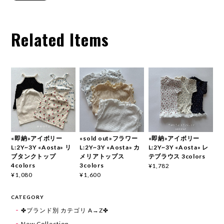
Related Items
«即納»アイボリー
«sold out»フラワー
«即納»アイボリー
L:2Y~3Y «Aosta» リ
L:2Y~3Y «Aosta» カ
L:2Y~3Y «Aosta» レ
ブタンクトップ
メリアトップス
テブラウス 3colors
4colors
3colors
¥1,782
¥1,080
¥1,600
CATEGORY
✤ブランド別 カテゴリ A→Z✤
New Collection